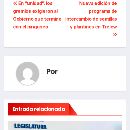
Navegación
En “unidad”, los
Nueva edición de
gremios exigieron al
programa de
de
Gobierno que termine
intercambio de semillas
entradas
con el ninguneo
y plantines en Trelew
Por
Entrada relacionada