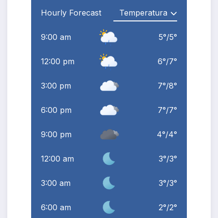
Hourly Forecast
9:00 am
5
°
/
5
°
12:00 pm
6
°
/
7
°
3:00 pm
7
°
/
8
°
6:00 pm
7
°
/
7
°
9:00 pm
4
°
/
4
°
12:00 am
3
°
/
3
°
3:00 am
3
°
/
3
°
6:00 am
2
°
/
2
°