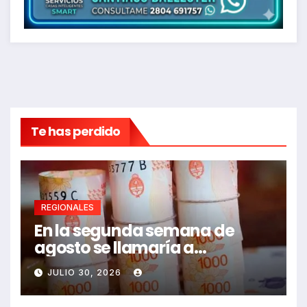
Te has perdido
REGIONALES
En la segunda semana de
agosto se llamaría a
paritarias
JULIO 30, 2026