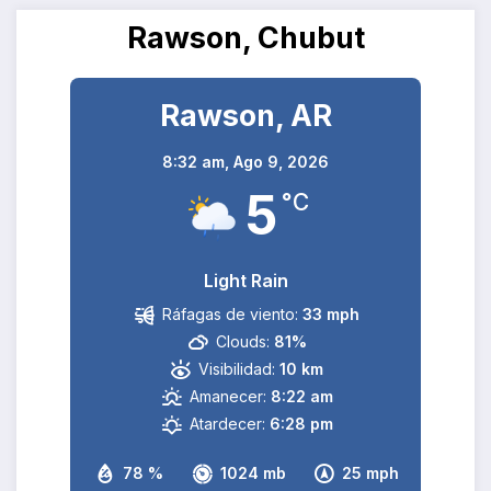
Rawson, Chubut
Rawson, AR
8:32 am,
Ago 9, 2026
5
°C
Light Rain
Ráfagas de viento:
33 mph
Clouds:
81%
Visibilidad:
10 km
Amanecer:
8:22 am
Atardecer:
6:28 pm
78 %
1024 mb
25 mph