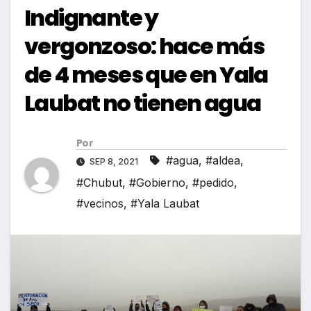
Indignante y
vergonzoso: hace más
de 4 meses que en Yala
Laubat no tienen agua
Por
#agua
,
#aldea
,
SEP 8, 2021
#Chubut
,
#Gobierno
,
#pedido
,
#vecinos
,
#Yala Laubat