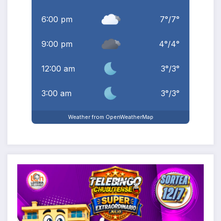
6:00 pm
7
°
/
7
°
9:00 pm
4
°
/
4
°
12:00 am
3
°
/
3
°
3:00 am
3
°
/
3
°
Weather from OpenWeatherMap