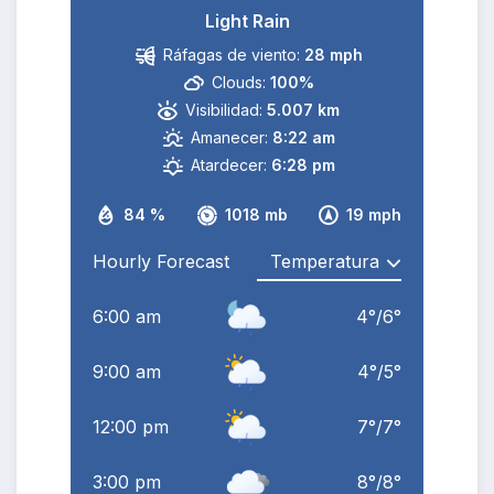
Light Rain
Ráfagas de viento:
28 mph
Clouds:
100%
Visibilidad:
5.007 km
Amanecer:
8:22 am
Atardecer:
6:28 pm
84 %
1018 mb
19 mph
Hourly Forecast
6:00 am
4
°
/
6
°
9:00 am
4
°
/
5
°
12:00 pm
7
°
/
7
°
3:00 pm
8
°
/
8
°