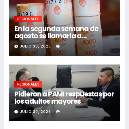
REGIONALES
En la segunda semana de
agosto se llamaría a
paritarias
JULIO 30, 2026
REGIONALES
Pidieron a PAMI respuestas por
los adultos mayores
JULIO 30, 2026