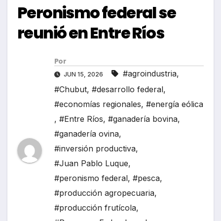
Peronismo federal se
reunió en Entre Ríos
Por
#agroindustria
,
JUN 15, 2026
#Chubut
,
#desarrollo federal
,
#economías regionales
,
#energía eólica
,
#Entre Ríos
,
#ganadería bovina
,
#ganadería ovina
,
#inversión productiva
,
#Juan Pablo Luque
,
#peronismo federal
,
#pesca
,
#producción agropecuaria
,
#producción frutícola
,