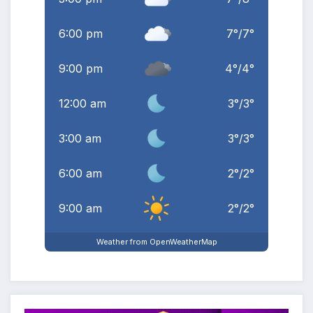
6:00 pm
7
°
/
7
°
9:00 pm
4
°
/
4
°
12:00 am
3
°
/
3
°
3:00 am
3
°
/
3
°
6:00 am
2
°
/
2
°
9:00 am
2
°
/
2
°
Weather from OpenWeatherMap