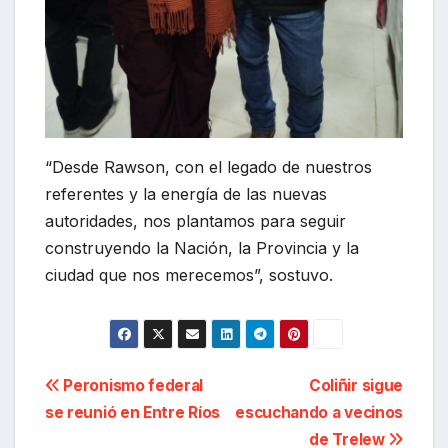
“Desde Rawson, con el legado de nuestros
referentes y la energía de las nuevas
autoridades, nos plantamos para seguir
construyendo la Nación, la Provincia y la
ciudad que nos merecemos”, sostuvo.
Navegación
Peronismo federal
Coliñir sigue
se reunió en Entre Ríos
escuchando a vecinos
de
de Trelew