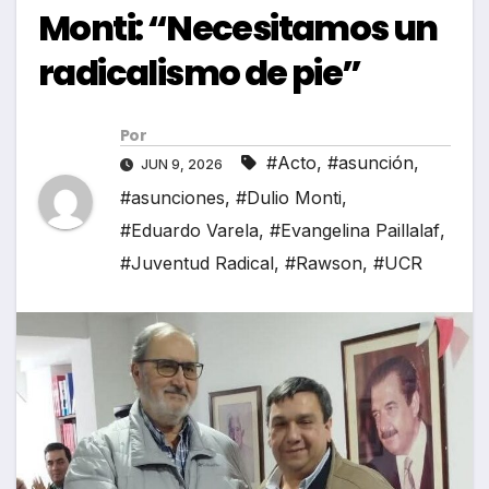
Monti: “Necesitamos un
radicalismo de pie”
Por
#Acto
,
#asunción
,
JUN 9, 2026
#asunciones
,
#Dulio Monti
,
#Eduardo Varela
,
#Evangelina Paillalaf
,
#Juventud Radical
,
#Rawson
,
#UCR