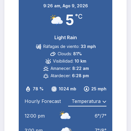
9:26 am,
Ago 9, 2026
5
°C
Light Rain
Ráfagas de viento:
33 mph
Clouds:
81%
Visibilidad:
10 km
Amanecer:
8:22 am
Atardecer:
6:28 pm
78 %
1024 mb
25 mph
Hourly Forecast
12:00 pm
6
°
/
7
°
3:00 pm
7
°
/
8
°