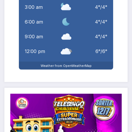
3:00 am
4
°
/
4
°
6:00 am
4
°
/
4
°
9:00 am
4
°
/
4
°
12:00 pm
6
°
/
6
°
Weather from OpenWeatherMap