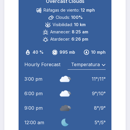
Overcast Clouds
Ráfagas de viento:
12 mph
Clouds:
100%
Visibilidad:
10 km
Amanecer:
8:25 am
Atardecer:
6:26 pm
40 %
995 mb
10 mph
Hourly Forecast
3:00 pm
11
°
/
11
°
6:00 pm
9
°
/
10
°
9:00 pm
8
°
/
9
°
12:00 am
5
°
/
5
°