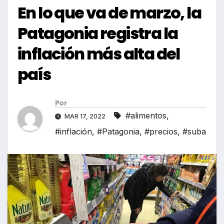
En lo que va de marzo, la
Patagonia registra la
inflación más alta del
país
Por
#alimentos
,
MAR 17, 2022
#inflación
,
#Patagonia
,
#precios
,
#suba