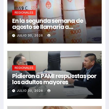
REGIONALES
En la segunda semana de
agosto se llamaría a
paritarias
JULIO 30, 2026
REGIONALES
Pidieron a PAMI respuestas por
los adultos mayores
JULIO 30, 2026