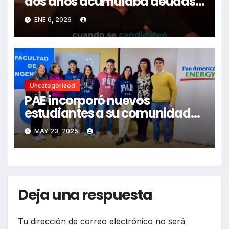
dos años acumulaba deudas,
hoy disfruta de viajes al
ENE 6, 2026
exterior”
Uncategorized
PAE incorporó nuevos
estudiantes a su comunidad
de becarios
MAY 23, 2025
Deja una respuesta
Tu dirección de correo electrónico no será