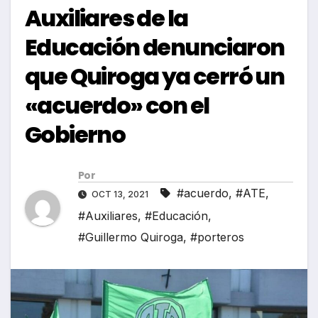
Auxiliares de la
Educación denunciaron
que Quiroga ya cerró un
«acuerdo» con el
Gobierno
Por
#acuerdo
,
#ATE
,
OCT 13, 2021
#Auxiliares
,
#Educación
,
#Guillermo Quiroga
,
#porteros