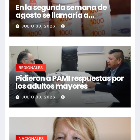
En la segunda semana de
agosto se llamaría a
paritarias
JULIO 30, 2026
REGIONALES
Pidieron a PAMI respuestas por
los adultos mayores
JULIO 30, 2026
NACIONALES