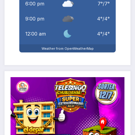
6:00 pm
7
°
/
7
°
9:00 pm
4
°
/
4
°
12:00 am
4
°
/
4
°
Weather from OpenWeatherMap