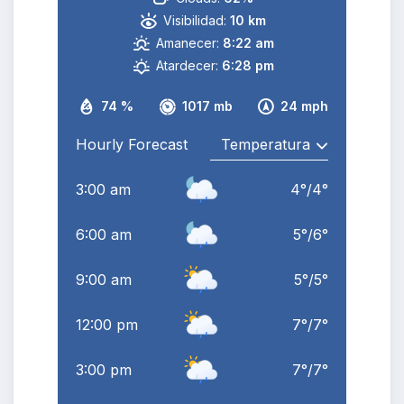
Visibilidad:
10 km
Amanecer:
8:22 am
Atardecer:
6:28 pm
74 %
1017 mb
24 mph
Hourly Forecast
3:00 am
4
°
/
4
°
6:00 am
5
°
/
6
°
9:00 am
5
°
/
5
°
12:00 pm
7
°
/
7
°
3:00 pm
7
°
/
7
°