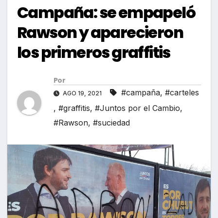
Campaña: se empapeló
Rawson y aparecieron
los primeros graffitis
Por
#campaña
,
#carteles
AGO 19, 2021
,
#graffitis
,
#Juntos por el Cambio
,
#Rawson
,
#suciedad