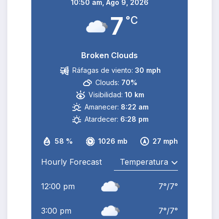
10:50 am,
Ago 9, 2026
7
°C
Broken Clouds
Ráfagas de viento:
30 mph
Clouds:
70%
Visibilidad:
10 km
Amanecer:
8:22 am
Atardecer:
6:28 pm
58 %
1026 mb
27 mph
Hourly Forecast
12:00 pm
7
°
/
7
°
3:00 pm
7
°
/
7
°