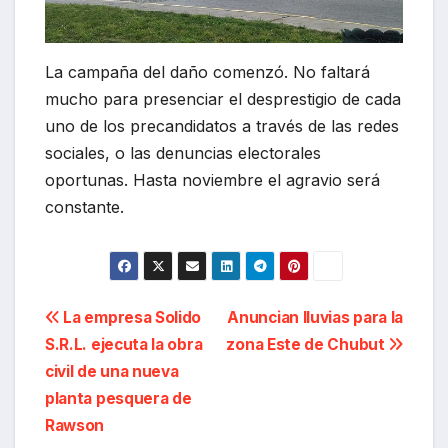
La campaña del daño comenzó. No faltará
mucho para presenciar el desprestigio de cada
uno de los precandidatos a través de las redes
sociales, o las denuncias electorales
oportunas. Hasta noviembre el agravio será
constante.
Navegación
La empresa Solido
Anuncian lluvias para la
S.R.L. ejecuta la obra
zona Este de Chubut
de
civil de una nueva
entradas
planta pesquera de
Rawson