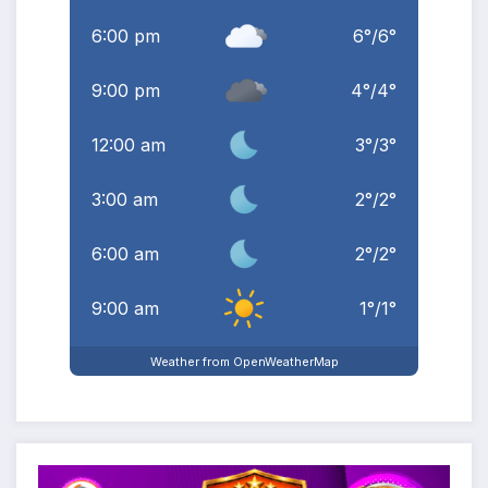
6:00 pm
6
°
/
6
°
9:00 pm
4
°
/
4
°
12:00 am
3
°
/
3
°
3:00 am
2
°
/
2
°
6:00 am
2
°
/
2
°
9:00 am
1
°
/
1
°
Weather from OpenWeatherMap