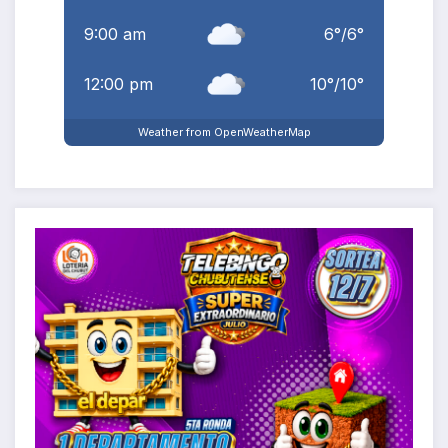
9:00 am
6
°
/
6
°
12:00 pm
10
°
/
10
°
Weather from OpenWeatherMap