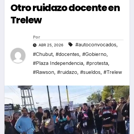
Otro ruidazo docente en
Trelew
Por
#autoconvocados
,
ABR 25, 2026
#Chubut
,
#docentes
,
#Gobierno
,
#Plaza Independencia
,
#protesta
,
#Rawson
,
#ruidazo
,
#sueldos
,
#Trelew