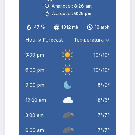
Amanecer:
8:26 am
Atardecer:
6:25 pm
47 %
1012 mb
10 mph
Hourly Forecast
3:00 pm
10
°
/
10
°
6:00 pm
10
°
/
10
°
9:00 pm
8
°
/
9
°
12:00 am
8
°
/
8
°
3:00 am
7
°
/
7
°
6:00 am
7
°
/
7
°