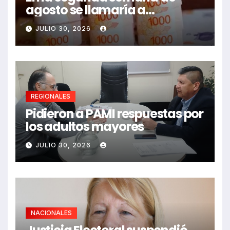
agosto se llamaría a
paritarias
JULIO 30, 2026
REGIONALES
Pidieron a PAMI respuestas por
los adultos mayores
JULIO 30, 2026
NACIONALES