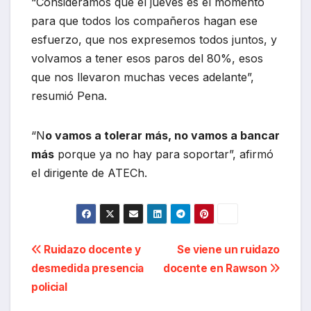
“Consideramos que el jueves es el momento
para que todos los compañeros hagan ese
esfuerzo, que nos expresemos todos juntos, y
volvamos a tener esos paros del 80%, esos
que nos llevaron muchas veces adelante”,
resumió Pena.
“N
o vamos a tolerar más, no vamos a bancar
más
porque ya no hay para soportar”, afirmó
el dirigente de ATECh.
Navegación
Ruidazo docente y
Se viene un ruidazo
desmedida presencia
docente en Rawson
de
policial
entradas