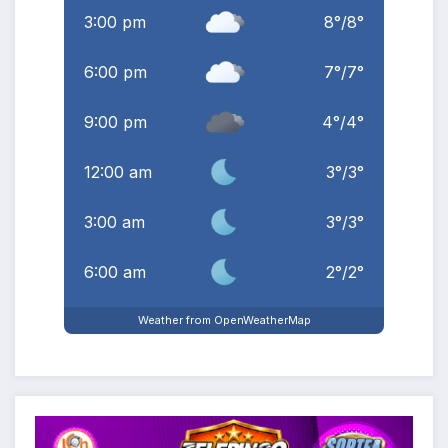
3:00 pm
8
°
/
8
°
6:00 pm
7
°
/
7
°
9:00 pm
4
°
/
4
°
12:00 am
3
°
/
3
°
3:00 am
3
°
/
3
°
6:00 am
2
°
/
2
°
Weather from OpenWeatherMap