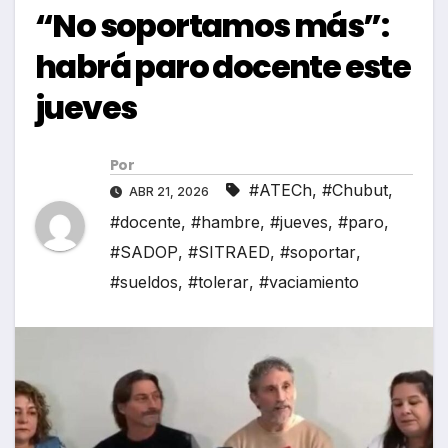
“No soportamos más”:
habrá paro docente este
jueves
Por
#ATECh
,
#Chubut
,
ABR 21, 2026
#docente
,
#hambre
,
#jueves
,
#paro
,
#SADOP
,
#SITRAED
,
#soportar
,
#sueldos
,
#tolerar
,
#vaciamiento