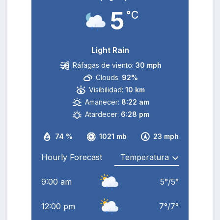
5
°C
Light Rain
Ráfagas de viento:
30 mph
Clouds:
92%
Visibilidad:
10 km
Amanecer:
8:22 am
Atardecer:
6:28 pm
74 %
1021 mb
23 mph
Hourly Forecast
9:00 am
5
°
/
5
°
12:00 pm
7
°
/
7
°