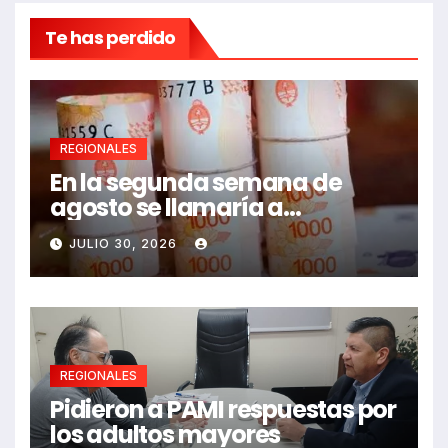
Te has perdido
REGIONALES
En la segunda semana de
agosto se llamaría a
paritarias
JULIO 30, 2026
REGIONALES
Pidieron a PAMI respuestas por
los adultos mayores