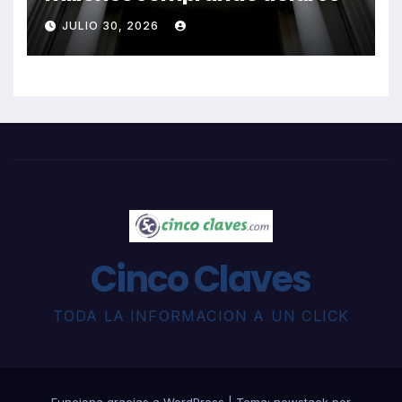
JULIO 30, 2026
Cinco Claves
TODA LA INFORMACION A UN CLICK
Funciona gracias a WordPress
|
Tema: newstack por