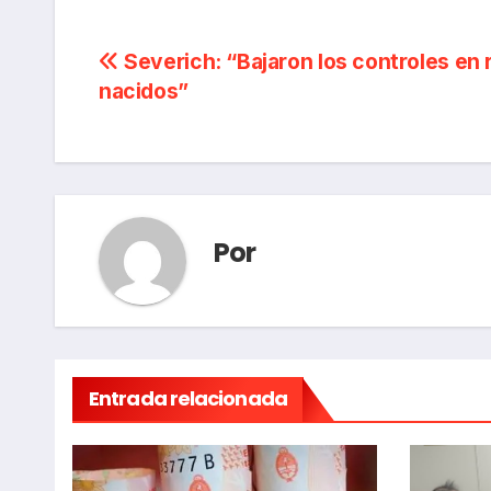
Navegación
Severich: “Bajaron los controles en 
nacidos”
de
entradas
Por
Entrada relacionada