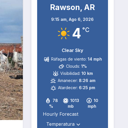
Rawson, AR
9:15 am,
Ago 6, 2026
4
°C
Clear Sky
Ráfagas de viento:
14 mph
Clouds:
1%
Visibilidad:
10 km
Amanecer:
8:26 am
Atardecer:
6:25 pm
78
1013
10
%
mb
mph
Hourly Forecast