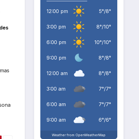
s
12:00 pm
5
°
/
8
°
3:00 pm
8
°
/
10
°
ades
6:00 pm
10
°
/
10
°
9:00 pm
8
°
/
8
°
emas
12:00 am
8
°
/
8
°
3:00 am
7
°
/
7
°
6:00 am
7
°
/
7
°
rsona
9:00 am
6
°
/
6
°
Weather from OpenWeatherMap