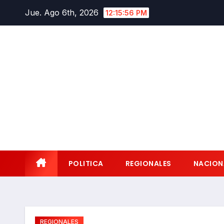
Saltar
Jue. Ago 6th, 2026
12:15:58 PM
al
contenido
POLITICA
REGIONALES
NACION
REGIONALES