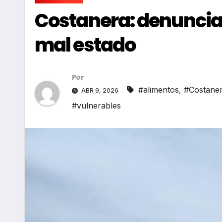
Costanera: denuncia
mal estado
Por
#alimentos
,
#Costane
ABR 9, 2026
#vulnerables