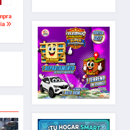
mpra
cia