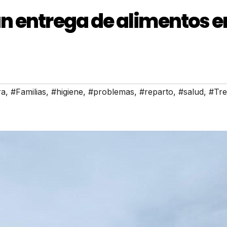
n entrega de alimentos e
ra
,
#Familias
,
#higiene
,
#problemas
,
#reparto
,
#salud
,
#Tre