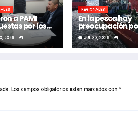
NALES
REGIONALES
eron a PAMI
En la pesca hay
uestas por los
preocupación por
tos mayores
costo del gasoil
0, 2026
JUL 30, 2026
cada.
Los campos obligatorios están marcados con
*