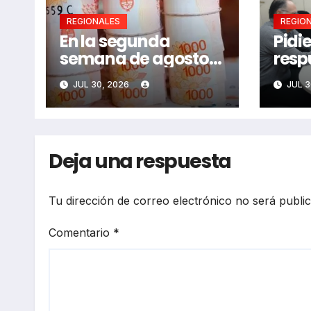
REGIONALES
REGIO
En la segunda
Pidi
semana de agosto
resp
se llamaría a
adul
JUL 30, 2026
JUL 3
paritarias
Deja una respuesta
Tu dirección de correo electrónico no será publi
Comentario
*