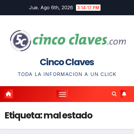
Saltar
Jue. Ago 6th, 2026
3:14:18 PM
al
contenido
Cinco Claves
TODA LA INFORMACION A UN CLICK
Etiqueta:
mal estado