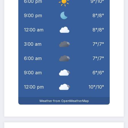
6:00 pm
9
°
/
10
°
9:00 pm
8
°
/
8
°
12:00 am
8
°
/
8
°
3:00 am
7
°
/
7
°
6:00 am
7
°
/
7
°
9:00 am
6
°
/
6
°
12:00 pm
10
°
/
10
°
Weather from OpenWeatherMap