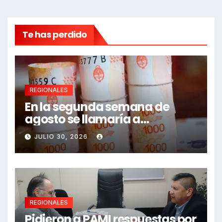
Te has perdido
REGIONALES
En la segunda semana de
agosto se llamaría a
paritarias
JULIO 30, 2026
REGIONALES
Pidieron a PAMI respuestas por