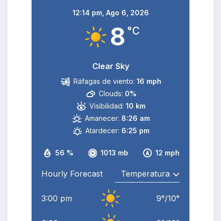
12:14 pm,
Ago 6, 2026
8
°C
Clear Sky
Ráfagas de viento:
16 mph
Clouds:
0%
Visibilidad:
10 km
Amanecer:
8:26 am
Atardecer:
6:25 pm
56 %
1013 mb
12 mph
Hourly Forecast
3:00 pm
9
°
/
10
°