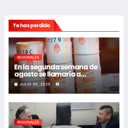
Te has perdido
REGIONALES
En la segunda semana de
agosto se llamaría a
paritarias
JULIO 30, 2026
REGIONALES