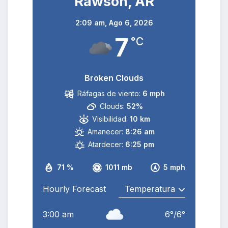
Rawson, AR
2:09 am,
Ago 6, 2026
7
°C
Broken Clouds
Ráfagas de viento:
6 mph
Clouds:
52%
Visibilidad:
10 km
Amanecer:
8:26 am
Atardecer:
6:25 pm
71 %
1011 mb
5 mph
Hourly Forecast
3:00 am
6
°
/
6
°