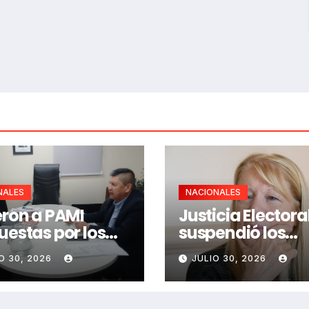
NALES
NACIONALES
eron a PAMI
Justicia Electora
uestas por los
suspendió los
tos mayores
aportes a 20 par
O 30, 2026
JULIO 30, 2026