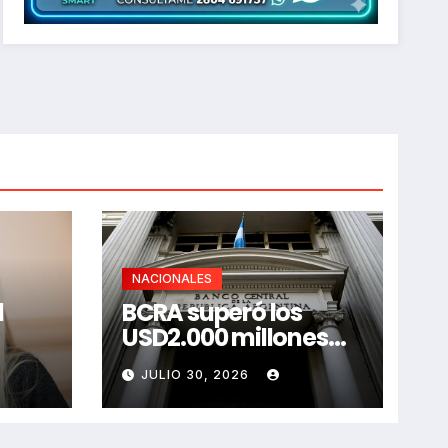
NACIONALES
l
BCRA superó los
USD2.000 millones
tidos
comprando dólares
JULIO 30, 2026