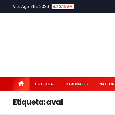
Saltar
Vie. Ago 7th, 2026
4:20:16 AM
al
contenido
POLITICA
REGIONALES
NACION
Etiqueta:
aval