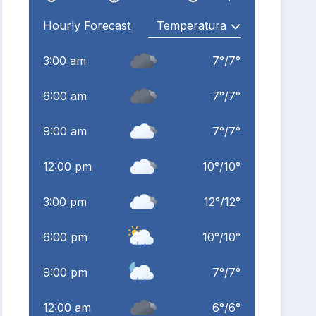
Hourly Forecast
3:00 am
7
°
/
7
°
6:00 am
7
°
/
7
°
9:00 am
7
°
/
7
°
12:00 pm
10
°
/
10
°
3:00 pm
12
°
/
12
°
6:00 pm
10
°
/
10
°
9:00 pm
7
°
/
7
°
12:00 am
6
°
/
6
°