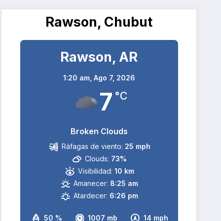
Rawson, Chubut
Rawson, AR
1:20 am,
Ago 7, 2026
7
°C
Broken Clouds
Ráfagas de viento:
25 mph
Clouds:
73%
Visibilidad:
10 km
Amanecer:
8:25 am
Atardecer:
6:26 pm
50 %
1007 mb
14 mph