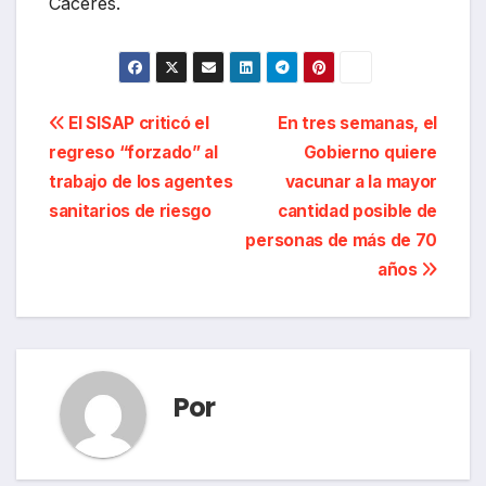
Cáceres.
Navegación
El SISAP criticó el
En tres semanas, el
regreso “forzado” al
Gobierno quiere
de
trabajo de los agentes
vacunar a la mayor
entradas
sanitarios de riesgo
cantidad posible de
personas de más de 70
años
Por