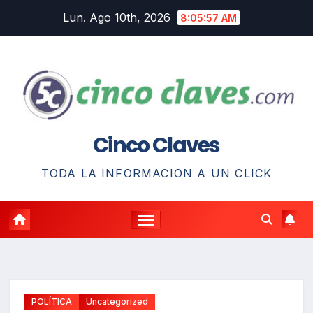
Saltar
Lun. Ago 10th, 2026
8:05:58 AM
al
contenido
Cinco Claves
TODA LA INFORMACION A UN CLICK
POLÍTICA
Uncategorized