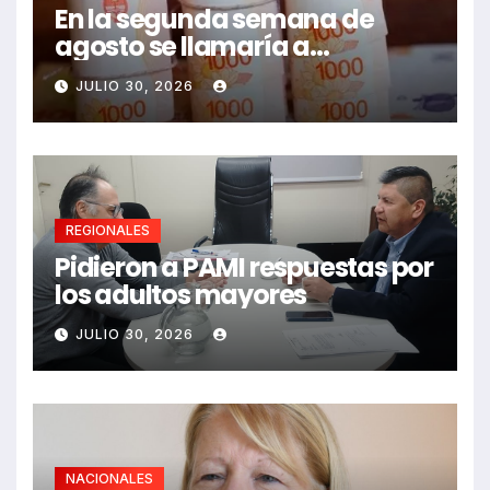
En la segunda semana de
agosto se llamaría a
paritarias
JULIO 30, 2026
REGIONALES
Pidieron a PAMI respuestas por
los adultos mayores
JULIO 30, 2026
NACIONALES