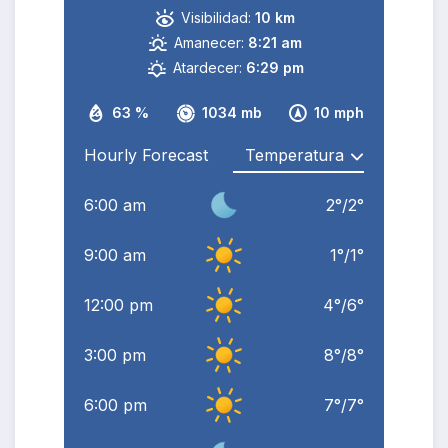
Visibilidad:
10 km
Amanecer:
8:21 am
Atardecer:
6:29 pm
63 %
1034 mb
10 mph
Hourly Forecast
6:00 am
2
°
/
2
°
9:00 am
1
°
/
1
°
12:00 pm
4
°
/
6
°
3:00 pm
8
°
/
8
°
6:00 pm
7
°
/
7
°