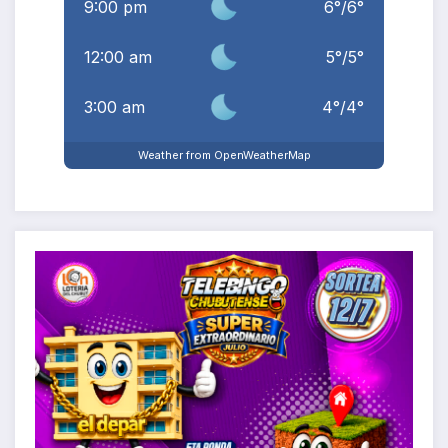
9:00 pm
6
°
/
6
°
12:00 am
5
°
/
5
°
3:00 am
4
°
/
4
°
Weather from OpenWeatherMap