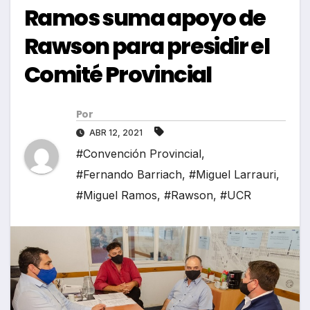
Ramos suma apoyo de
Rawson para presidir el
Comité Provincial
Por
ABR 12, 2021
#Convención Provincial
,
#Fernando Barriach
,
#Miguel Larrauri
,
#Miguel Ramos
,
#Rawson
,
#UCR