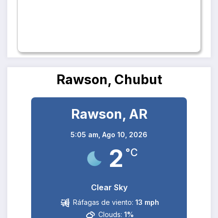
Rawson, Chubut
Rawson, AR
5:05 am,
Ago 10, 2026
2
°C
Clear Sky
Ráfagas de viento:
13 mph
Clouds:
1%