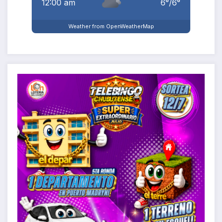
12:00 am
6
°
/
6
°
Weather from OpenWeatherMap