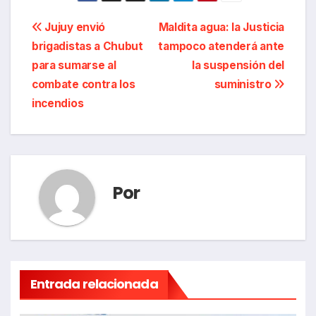
Navegación
Jujuy envió
Maldita agua: la Justicia
brigadistas a Chubut
tampoco atenderá ante
de
para sumarse al
la suspensión del
entradas
combate contra los
suministro
incendios
Por
Entrada relacionada