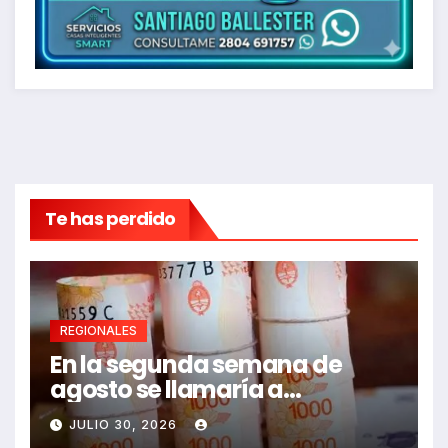
Te has perdido
REGIONALES
En la segunda semana de
agosto se llamaría a
paritarias
JULIO 30, 2026