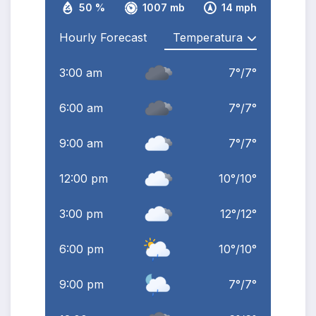
50 %
1007 mb
14 mph
Hourly Forecast
3:00 am
7
°
/
7
°
6:00 am
7
°
/
7
°
9:00 am
7
°
/
7
°
12:00 pm
10
°
/
10
°
3:00 pm
12
°
/
12
°
6:00 pm
10
°
/
10
°
9:00 pm
7
°
/
7
°