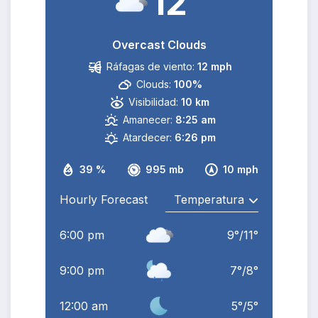
12
Overcast Clouds
Ráfagas de viento:
12 mph
Clouds:
100%
Visibilidad:
10 km
Amanecer:
8:25 am
Atardecer:
6:26 pm
39 %
995 mb
10 mph
Hourly Forecast
6:00 pm
9
°
/
11
°
9:00 pm
7
°
/
8
°
12:00 am
5
°
/
5
°