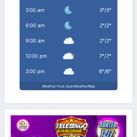
3:00 am
3
°
/
3
°
6:00 am
2
°
/
2
°
9:00 am
2
°
/
2
°
12:00 pm
7
°
/
7
°
3:00 pm
8
°
/
8
°
Weather from OpenWeatherMap