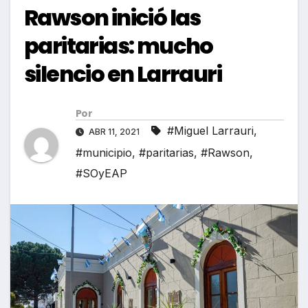
Rawson inició las
paritarias: mucho
silencio en Larrauri
Por
#Miguel Larrauri
,
ABR 11, 2021
#municipio
,
#paritarias
,
#Rawson
,
#SOyEAP