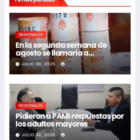
REGIONALES
En la segunda semana de
agosto se llamaría a
paritarias
JULIO 30, 2026
REGIONALES
Pidieron a PAMI respuestas por
los adultos mayores
JULIO 30, 2026