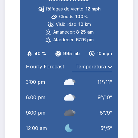
Ráfagas de viento:
12 mph
Clouds:
100%
Visibilidad:
10 km
Amanecer:
8:25 am
Atardecer:
6:26 pm
40 %
995 mb
10 mph
Hourly Forecast
3:00 pm
11
°
/
11
°
6:00 pm
9
°
/
10
°
9:00 pm
8
°
/
9
°
12:00 am
5
°
/
5
°