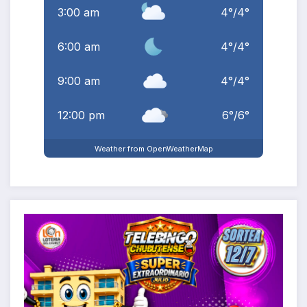
3:00 am
4
°
/
4
°
6:00 am
4
°
/
4
°
9:00 am
4
°
/
4
°
12:00 pm
6
°
/
6
°
Weather from OpenWeatherMap