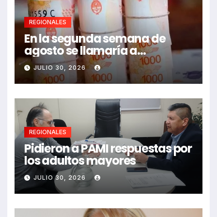
REGIONALES
En la segunda semana de
agosto se llamaría a
paritarias
JULIO 30, 2026
REGIONALES
Pidieron a PAMI respuestas por
los adultos mayores
JULIO 30, 2026