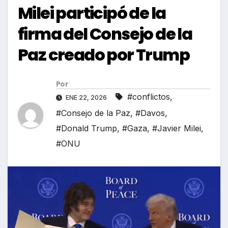
Milei participó de la
firma del Consejo de la
Paz creado por Trump
Por
#conflictos
,
ENE 22, 2026
#Consejo de la Paz
,
#Davos
,
#Donald Trump
,
#Gaza
,
#Javier Milei
,
#ONU