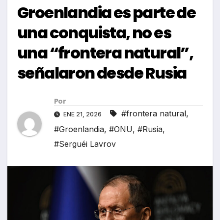
Groenlandia es parte de
una conquista, no es
una “frontera natural”,
señalaron desde Rusia
Por
#frontera natural
,
ENE 21, 2026
#Groenlandia
,
#ONU
,
#Rusia
,
#Serguéi Lavrov