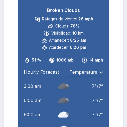
Broken Clouds
Ráfagas de viento:
26 mph
Clouds:
78%
Visibilidad:
10 km
Amanecer:
8:25 am
Atardecer:
6:26 pm
51 %
1006 mb
14 mph
Hourly Forecast
3:00 am
7
°
/
7
°
6:00 am
7
°
/
7
°
9:00 am
7
°
/
7
°