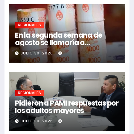
REGIONALES
En la segunda semana de
agosto se llamaría a
paritarias
JULIO 30, 2026
REGIONALES
Pidieron a PAMI respuestas por
los adultos mayores
JULIO 30, 2026