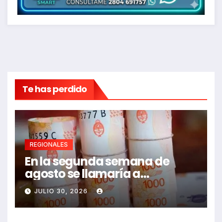
Te has perdido
REGIONALES
En la segunda semana de
agosto se llamaría a
paritarias
JULIO 30, 2026