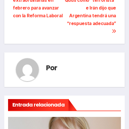
extraordinarias en
Quds como “terrorista”
de
febrero para avanzar
e Irán dijo que
entradas
con la Reforma Laboral
Argentina tendrá una
“respuesta adecuada”
Por
Entrada relacionada