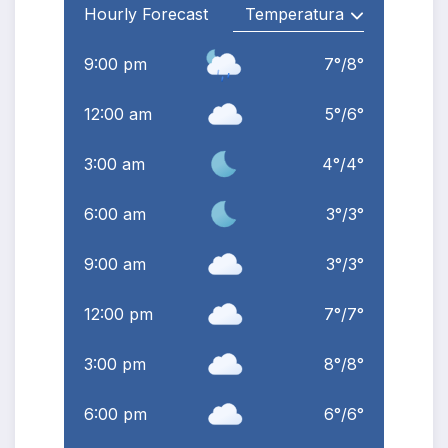
Hourly Forecast
9:00 pm
7
°
/
8
°
12:00 am
5
°
/
6
°
3:00 am
4
°
/
4
°
6:00 am
3
°
/
3
°
9:00 am
3
°
/
3
°
12:00 pm
7
°
/
7
°
3:00 pm
8
°
/
8
°
6:00 pm
6
°
/
6
°