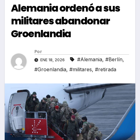
Alemania ordenó a sus
militares abandonar
Groenlandia
Por
#Alemania
,
#Berlín
,
ENE 18, 2026
#Groenlandia
,
#militares
,
#retirada