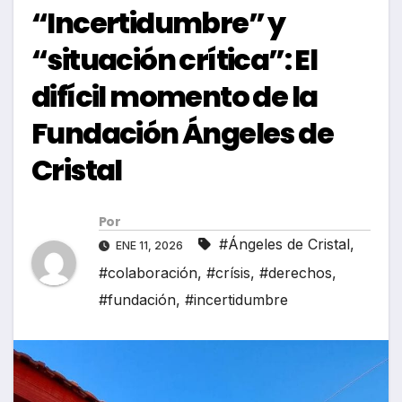
“Incertidumbre” y
“situación crítica”: El
difícil momento de la
Fundación Ángeles de
Cristal
Por
#Ángeles de Cristal
,
ENE 11, 2026
#colaboración
,
#crísis
,
#derechos
,
#fundación
,
#incertidumbre