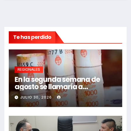
Te has perdido
REGIONALES
En la segunda semana de
agosto se llamaría a
paritarias
JULIO 30, 2026