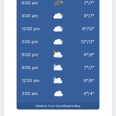
6:00 am
7
°
/
7
°
9:00 am
6
°
/
7
°
12:00 pm
9
°
/
10
°
3:00 pm
12
°
/
12
°
6:00 pm
9
°
/
9
°
9:00 pm
7
°
/
7
°
12:00 am
6
°
/
6
°
3:00 am
4
°
/
4
°
Weather from OpenWeatherMap