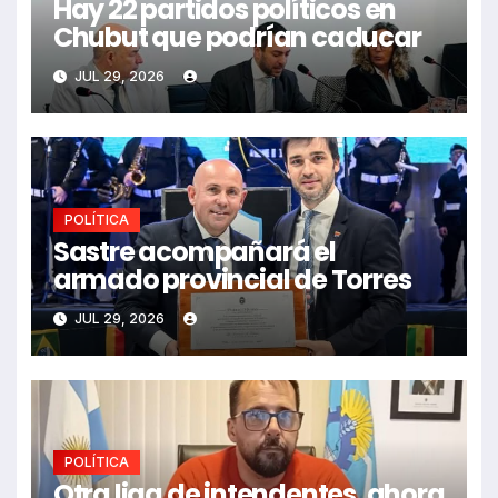
Hay 22 partidos políticos en
Chubut que podrían caducar
JUL 29, 2026
POLÍTICA
Sastre acompañará el
armado provincial de Torres
JUL 29, 2026
POLÍTICA
Otra liga de intendentes, ahora