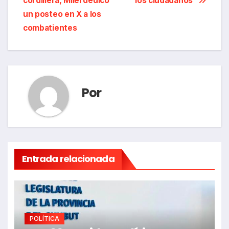
entradas
cordillera, Milei dedicó
los ciudadanos”
un posteo en X a los
combatientes
Por
Entrada relacionada
POLÍTICA