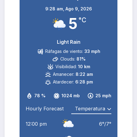
9:28 am,
Ago 9, 2026
5
°C
Light Rain
Ráfagas de viento:
33 mph
Clouds:
81%
Visibilidad:
10 km
Amanecer:
8:22 am
Atardecer:
6:28 pm
78 %
1024 mb
25 mph
Hourly Forecast
12:00 pm
6
°
/
7
°