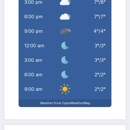
3:00 pm
7
°
/
8
°
6:00 pm
7
°
/
7
°
9:00 pm
4
°
/
4
°
12:00 am
3
°
/
3
°
3:00 am
3
°
/
3
°
6:00 am
2
°
/
2
°
9:00 am
2
°
/
2
°
Weather from OpenWeatherMap