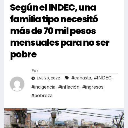
Según el INDEC, una
familia tipo necesitó
más de 70 mil pesos
mensuales para no ser
pobre
Por
#canasta
,
#INDEC
,
ENE 20, 2022
#indigencia
,
#inflación
,
#ingresos
,
#pobreza