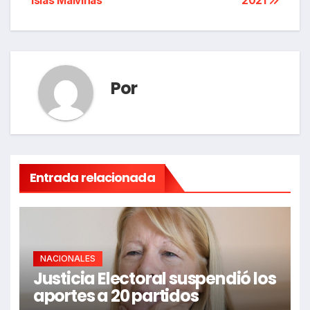
entradas
Islas Malvinas
2021
Por
Entrada relacionada
NACIONALES
Justicia Electoral suspendió los
aportes a 20 partidos