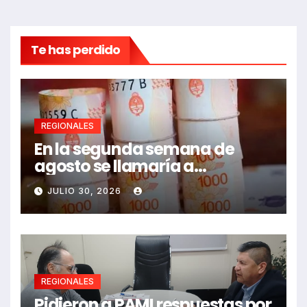
Te has perdido
REGIONALES
En la segunda semana de
agosto se llamaría a
paritarias
JULIO 30, 2026
REGIONALES
Pidieron a PAMI respuestas por