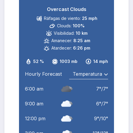
Overcast Clouds
Ráfagas de viento:
25 mph
Clouds:
100%
Visibilidad:
10 km
Amanecer:
8:25 am
Atardecer:
6:26 pm
52 %
1003 mb
14 mph
Hourly Forecast
6:00 am
7
°
/
7
°
9:00 am
6
°
/
7
°
12:00 pm
9
°
/
10
°