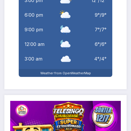
3:00 pm
12
°
/
12
°
6:00 pm
9
°
/
9
°
9:00 pm
7
°
/
7
°
12:00 am
6
°
/
6
°
3:00 am
4
°
/
4
°
Weather from OpenWeatherMap