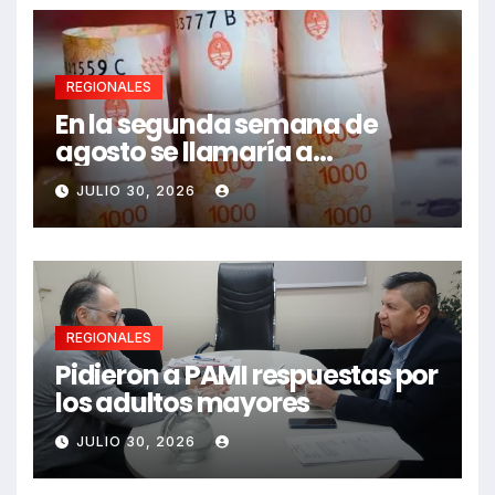
REGIONALES
En la segunda semana de
agosto se llamaría a
paritarias
JULIO 30, 2026
REGIONALES
Pidieron a PAMI respuestas por
los adultos mayores
JULIO 30, 2026