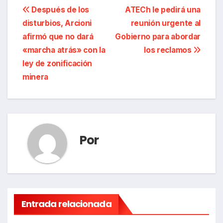
Navegación
Después de los
ATECh le pedirá una
disturbios, Arcioni
reunión urgente al
de
afirmó que no dará
Gobierno para abordar
entradas
«marcha atrás» con la
los reclamos
ley de zonificación
minera
Por
Entrada relacionada