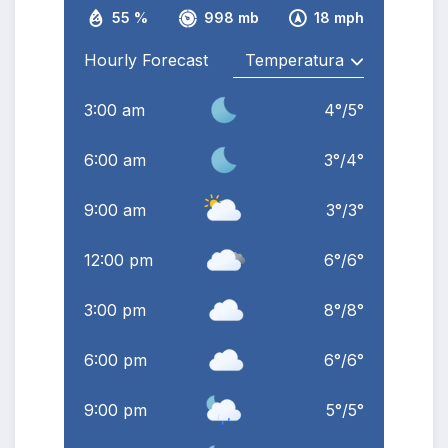
55 %
998 mb
18 mph
Hourly Forecast
3:00 am
4
°
/
5
°
6:00 am
3
°
/
4
°
9:00 am
3
°
/
3
°
12:00 pm
6
°
/
6
°
3:00 pm
8
°
/
8
°
6:00 pm
6
°
/
6
°
9:00 pm
5
°
/
5
°