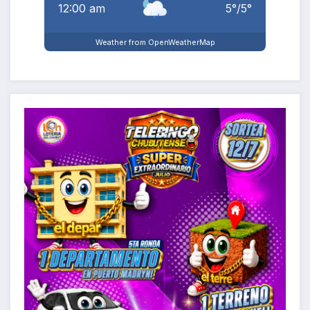
12:00 am
5
°
/
5
°
Weather from OpenWeatherMap