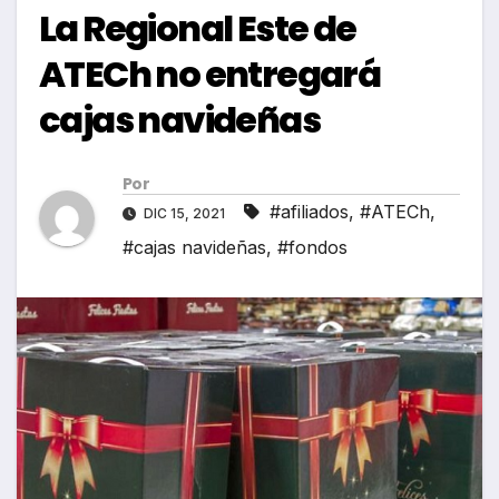
La Regional Este de
ATECh no entregará
cajas navideñas
Por
#afiliados
,
#ATECh
,
DIC 15, 2021
#cajas navideñas
,
#fondos