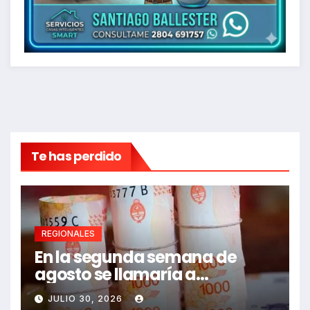
Te has perdido
REGIONALES
En la segunda semana de
agosto se llamaría a
paritarias
JULIO 30, 2026