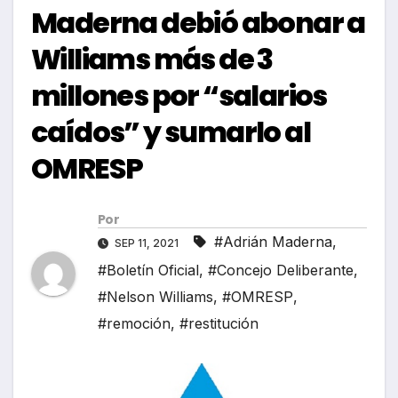
Maderna debió abonar a
Williams más de 3
millones por “salarios
caídos” y sumarlo al
OMRESP
Por
#Adrián Maderna
,
SEP 11, 2021
#Boletín Oficial
,
#Concejo Deliberante
,
#Nelson Williams
,
#OMRESP
,
#remoción
,
#restitución