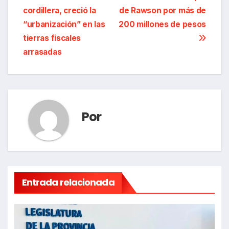
de
cordillera, creció la
de Rawson por más de
entradas
“urbanización” en las
200 millones de pesos
tierras fiscales
arrasadas
Por
Entrada relacionada