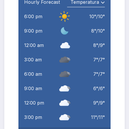
Hourly Forecast
6:00 pm
10
°
/
10
°
9:00 pm
8
°
/
10
°
12:00 am
8
°
/
9
°
3:00 am
7
°
/
7
°
6:00 am
7
°
/
7
°
9:00 am
6
°
/
6
°
12:00 pm
9
°
/
9
°
3:00 pm
11
°
/
11
°