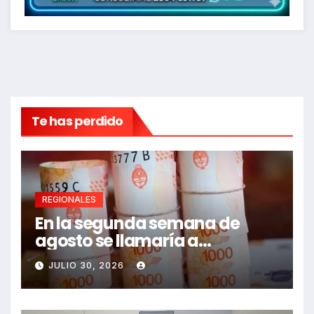
Te has perdido
REGIONALES
En la segunda semana de
agosto se llamaría a
paritarias
JULIO 30, 2026