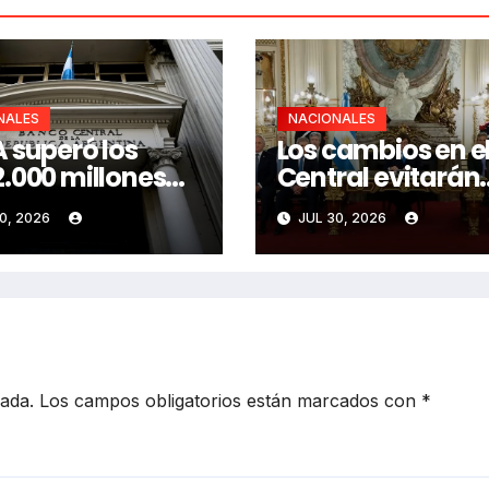
NALES
NACIONALES
 superó los
Los cambios en e
.000 millones
Central evitarán
rando dólares
«falsificar dinero
0, 2026
JUL 30, 2026
cada.
Los campos obligatorios están marcados con
*