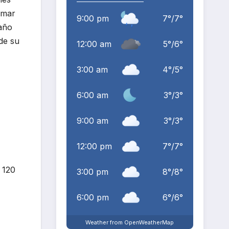
omar
9:00 pm
7
°
/
7
°
 año
 de su
12:00 am
5
°
/
6
°
3:00 am
4
°
/
5
°
6:00 am
3
°
/
3
°
9:00 am
3
°
/
3
°
12:00 pm
7
°
/
7
°
 120
3:00 pm
8
°
/
8
°
6:00 pm
6
°
/
6
°
Weather from OpenWeatherMap