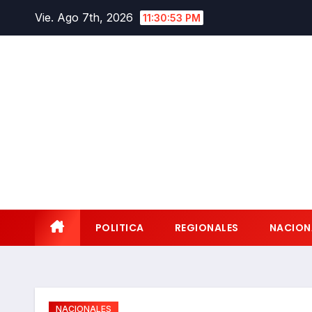
Saltar
Vie. Ago 7th, 2026
11:30:54 PM
al
contenido
POLITICA
REGIONALES
NACION
NACIONALES