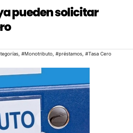
ya pueden solicitar
ro
tegorías
,
#Monotributo
,
#préstamos
,
#Tasa Cero