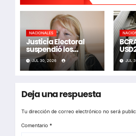
NACIONALES
NACIO
Justicia Electoral
BCRA
suspendió los
USD2
aportes a 20
comp
JUL 30, 2026
JUL 3
partidos
Deja una respuesta
Tu dirección de correo electrónico no será publi
Comentario
*