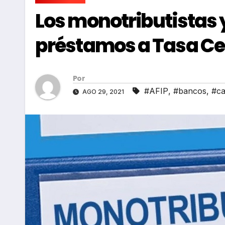
Los monotributistas 
préstamos a Tasa Ce
Por
#AFIP
,
#bancos
,
#ca
AGO 29, 2021