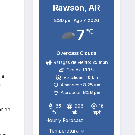
Rawson, AR
8:30 pm,
Ago 7, 2026
7
°C
Overcast Clouds
Ráfagas de viento:
25 mph
Clouds:
100%
 a
Visibilidad:
10 km
a
Amanecer:
8:25 am
Atardecer:
6:26 pm
65
996
18
ar en
%
mb
mph
Hourly Forecast
nes