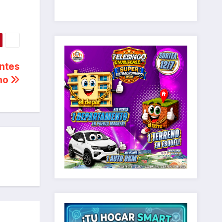
entes
rno