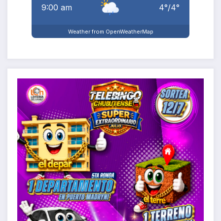
9:00 am
4
°
/
4
°
Weather from OpenWeatherMap