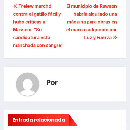
Navegación
Trelew marchó
El municipio de Rawson
contra el gatillo fácil y
habría alquilado una
de
hubo críticas a
máquina para obras en
entradas
Massoni: “Su
el macizo adquirido por
candidatura está
Luz y Fuerza
manchada con sangre”
Por
Entrada relacionada