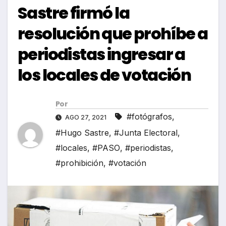
Sastre firmó la
resolución que prohíbe a
periodistas ingresar a
los locales de votación
Por
#fotógrafos
,
AGO 27, 2021
#Hugo Sastre
,
#Junta Electoral
,
#locales
,
#PASO
,
#periodistas
,
#prohibición
,
#votación