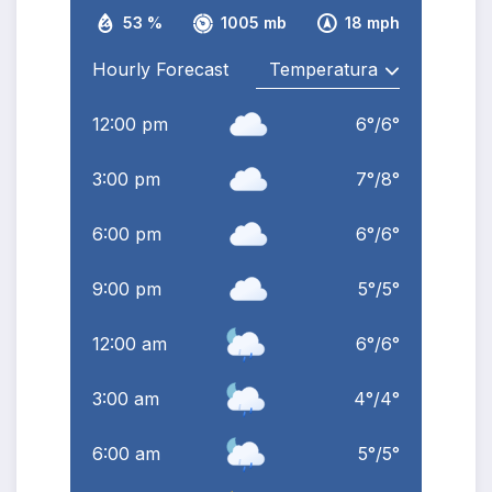
53 %
1005 mb
18 mph
Hourly Forecast
12:00 pm
6
°
/
6
°
3:00 pm
7
°
/
8
°
6:00 pm
6
°
/
6
°
9:00 pm
5
°
/
5
°
12:00 am
6
°
/
6
°
3:00 am
4
°
/
4
°
6:00 am
5
°
/
5
°