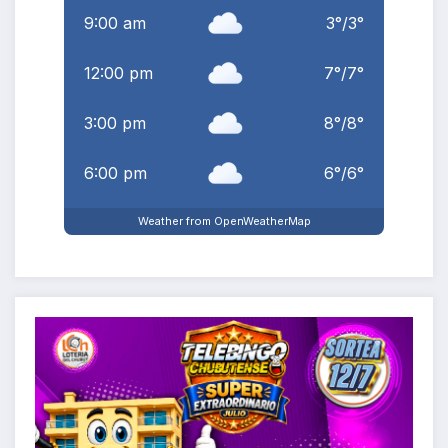
9:00 am
3
°
/
3
°
12:00 pm
7
°
/
7
°
3:00 pm
8
°
/
8
°
6:00 pm
6
°
/
6
°
Weather from OpenWeatherMap