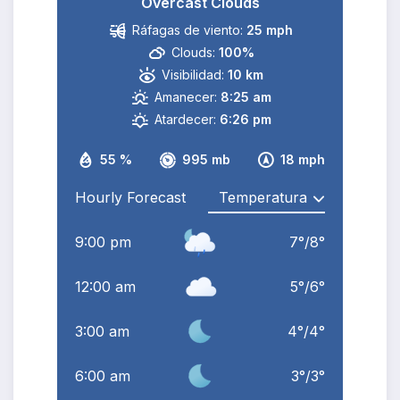
Overcast Clouds
Ráfagas de viento:
25 mph
Clouds:
100%
Visibilidad:
10 km
Amanecer:
8:25 am
Atardecer:
6:26 pm
55 %
995 mb
18 mph
Hourly Forecast
9:00 pm
7
°
/
8
°
12:00 am
5
°
/
6
°
3:00 am
4
°
/
4
°
6:00 am
3
°
/
3
°