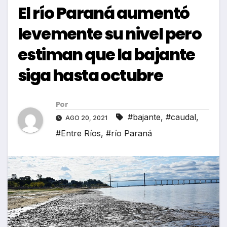
El río Paraná aumentó
levemente su nivel pero
estiman que la bajante
siga hasta octubre
Por
#bajante
,
#caudal
,
AGO 20, 2021
#Entre Ríos
,
#río Paraná