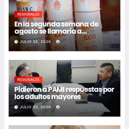
REGIONALES
En la segunda semana de
agosto se llamaría a
paritarias
JULIO 30, 2026
REGIONALES
Pidieron a PAMI respuestas por
los adultos mayores
JULIO 30, 2026