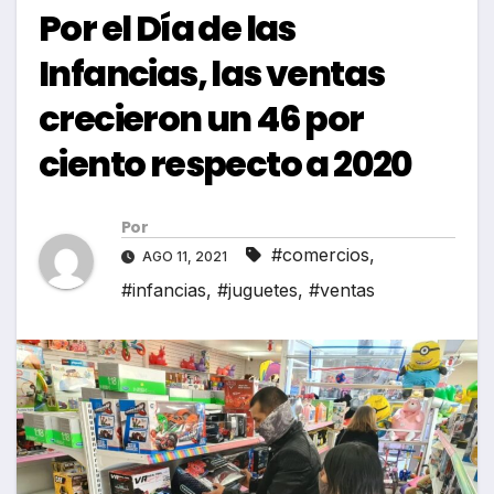
Por el Día de las
Infancias, las ventas
crecieron un 46 por
ciento respecto a 2020
Por
#comercios
,
AGO 11, 2021
#infancias
,
#juguetes
,
#ventas