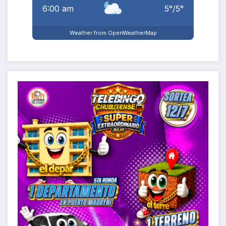
6:00 am
5
°
/
5
°
Weather from OpenWeatherMap