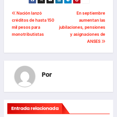
Navegación
Nación lanzó
En septiembre
créditos de hasta 150
aumentan las
de
mil pesos para
jubilaciones, pensiones
entradas
monotributistas
y asignaciones de
ANSES
Por
Entrada relacionada