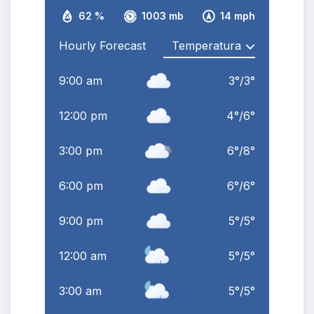
62 %
1003 mb
14 mph
Hourly Forecast
9:00 am
3
°
/
3
°
12:00 pm
4
°
/
6
°
3:00 pm
6
°
/
8
°
6:00 pm
6
°
/
6
°
9:00 pm
5
°
/
5
°
12:00 am
5
°
/
5
°
3:00 am
5
°
/
5
°