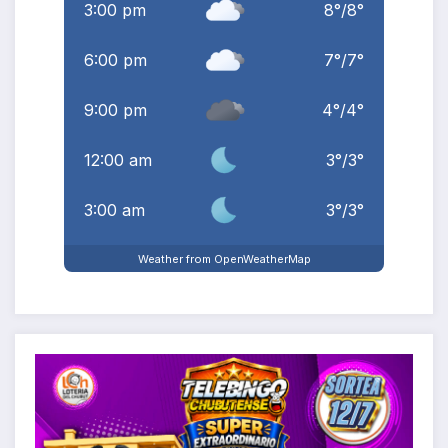
3:00 pm
8
°
/
8
°
6:00 pm
7
°
/
7
°
9:00 pm
4
°
/
4
°
12:00 am
3
°
/
3
°
3:00 am
3
°
/
3
°
Weather from OpenWeatherMap