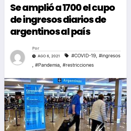
Se amplió a 1700 el cupo
de ingresos diarios de
argentinos al país
Por
#COVID-19
,
#ingresos
AGO 6, 2021
,
#Pandemia
,
#restricciones