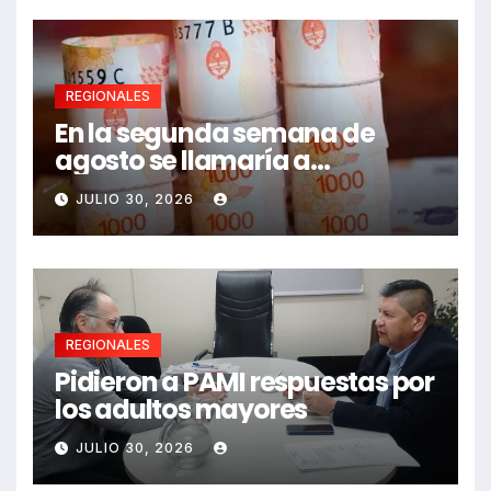
REGIONALES
En la segunda semana de
agosto se llamaría a
paritarias
JULIO 30, 2026
REGIONALES
Pidieron a PAMI respuestas por
los adultos mayores
JULIO 30, 2026