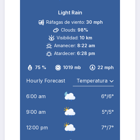
Light Rain
Ráfagas de viento:
30 mph
Clouds:
98%
Visibilidad:
10 km
Amanecer:
8:22 am
Atardecer:
6:28 pm
75 %
1019 mb
22 mph
Hourly Forecast
6:00 am
6
°
/
6
°
9:00 am
5
°
/
5
°
12:00 pm
7
°
/
7
°