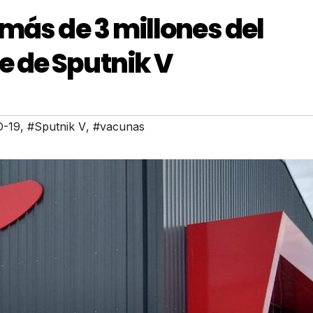
más de 3 millones del
 de Sputnik V
D-19
,
#Sputnik V
,
#vacunas