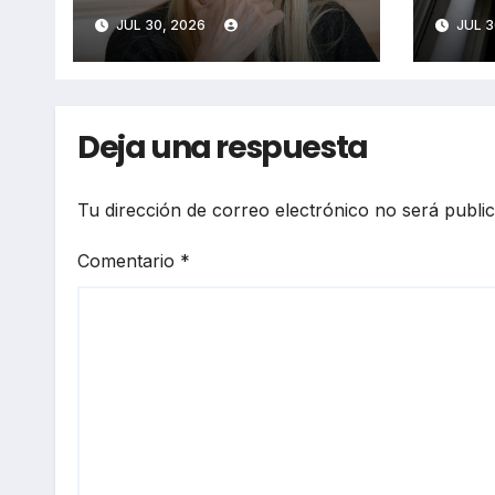
aportes a 20
comp
JUL 30, 2026
JUL 3
partidos
Deja una respuesta
Tu dirección de correo electrónico no será publi
Comentario
*