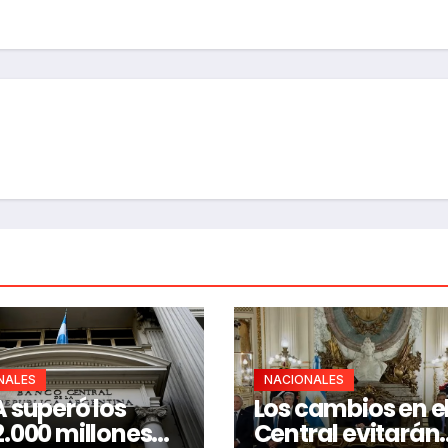
NALES
NACIONALES
 superó los
Los cambios en e
.000 millones
Central evitarán