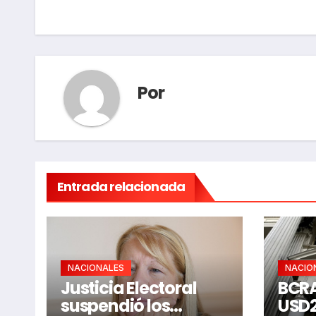
de
entradas
Por
Entrada relacionada
NACIONALES
NACIO
Justicia Electoral
BCRA
suspendió los
USD2