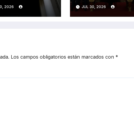
rando dólares
«falsificar dinero
0, 2026
JUL 30, 2026
cada.
Los campos obligatorios están marcados con
*