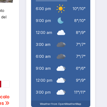
6:00 pm
10
°
/
10
°
nto
 del
9:00 pm
8
°
/
10
°
12:00 am
8
°
/
9
°
3:00 am
7
°
/
7
°
6:00 am
7
°
/
7
°
9:00 am
6
°
/
6
°
12:00 pm
9
°
/
9
°
3:00 pm
11
°
/
11
°
ocolo
nes
Weather from OpenWeatherMap