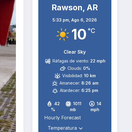
Rawson, AR
5:33 pm,
Ago 6, 2026
10
°C
Clear Sky
Ráfagas de viento:
22 mph
Clouds:
0%
Visibilidad:
10 km
Amanecer:
8:26 am
Atardecer:
6:25 pm
42
1011
14
%
mb
mph
Hourly Forecast