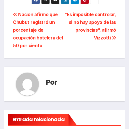
Navegación
Nación afirmó que
“Es imposible controlar,
Chubut registró un
si no hay apoyo de las
de
porcentaje de
provincias”, afirmó
entradas
ocupación hotelera del
Vizzotti
50 por ciento
Por
Entrada relacionada