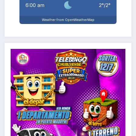
6:00 am
2
°
/
2
°
Weather from OpenWeatherMap