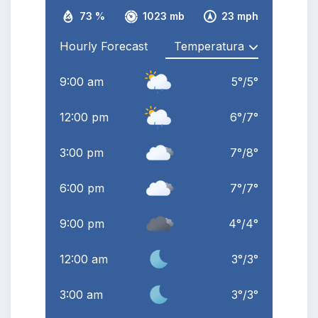
73 %
1023 mb
23 mph
Hourly Forecast
9:00 am
5
°
/
5
°
12:00 pm
6
°
/
7
°
3:00 pm
7
°
/
8
°
6:00 pm
7
°
/
7
°
9:00 pm
4
°
/
4
°
12:00 am
3
°
/
3
°
3:00 am
3
°
/
3
°