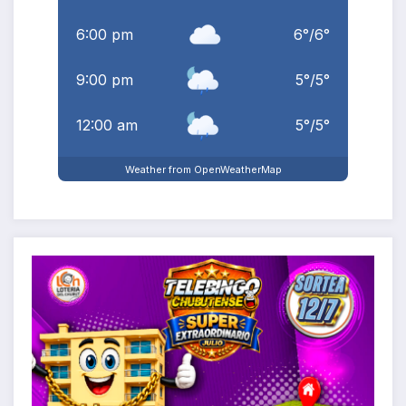
6:00 pm
6
°
/
6
°
9:00 pm
5
°
/
5
°
12:00 am
5
°
/
5
°
Weather from OpenWeatherMap