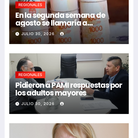
REGIONALES
En la segunda semana de
agosto se llamaría a
paritarias
JULIO 30, 2026
REGIONALES
Pidieron a PAMI respuestas por
los adultos mayores
JULIO 30, 2026