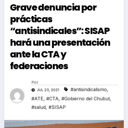
Grave denuncia por
prácticas
“antisindicales”: SISAP
hará una presentación
ante la CTA y
federaciones
Por
#antisindicalismo
,
JUL 23, 2021
#ATE
,
#CTA
,
#Gobierno del Chubut
,
#salud
,
#SISAP