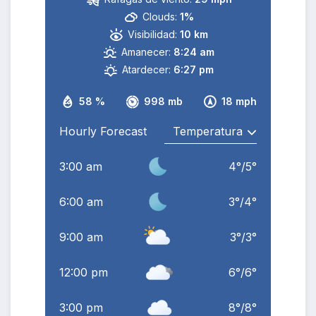
Clouds:
1%
Visibilidad:
10 km
Amanecer:
8:24 am
Atardecer:
6:27 pm
58 %
998 mb
18 mph
Hourly Forecast
3:00 am
4
°
/
5
°
6:00 am
3
°
/
4
°
9:00 am
3
°
/
3
°
12:00 pm
6
°
/
6
°
3:00 pm
8
°
/
8
°