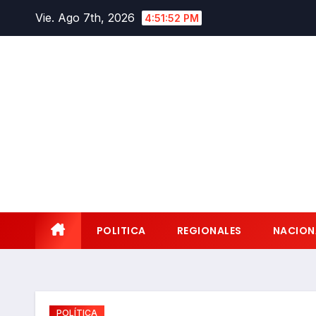
Saltar
Vie. Ago 7th, 2026
4:51:53 PM
al
contenido
POLITICA
REGIONALES
NACION
POLÍTICA