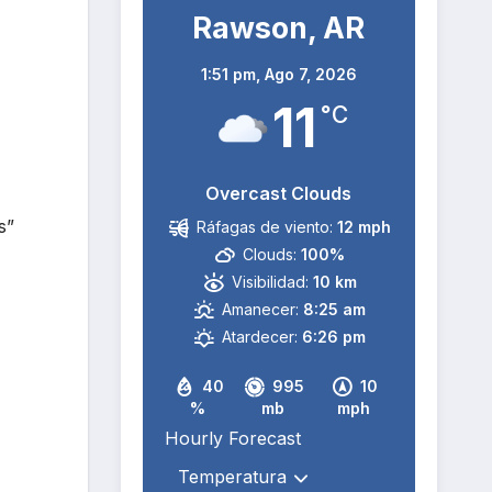
Rawson, AR
1:51 pm,
Ago 7, 2026
11
°C
Overcast Clouds
s”
Ráfagas de viento:
12 mph
Clouds:
100%
Visibilidad:
10 km
Amanecer:
8:25 am
Atardecer:
6:26 pm
40
995
10
%
mb
mph
Hourly Forecast