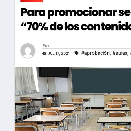
Para promocionar ser
“70% de los contenid
Por
#aprobación
,
#aulas
,
JUL 17, 2021