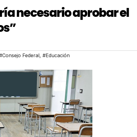
ía necesario aprobar el
os”
#Consejo Federal
,
#Educación