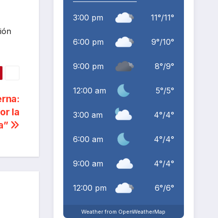
3:00 pm
11
°
/
11
°
ión
6:00 pm
9
°
/
10
°
9:00 pm
8
°
/
9
°
12:00 am
5
°
/
5
°
erna:
or la
3:00 am
4
°
/
4
°
a”
6:00 am
4
°
/
4
°
9:00 am
4
°
/
4
°
12:00 pm
6
°
/
6
°
Weather from OpenWeatherMap