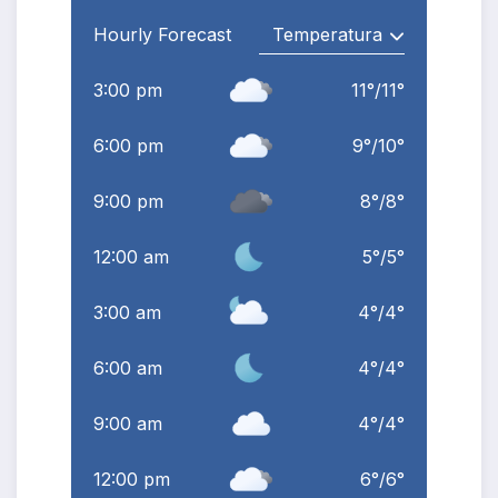
Hourly Forecast
3:00 pm
11
°
/
11
°
6:00 pm
9
°
/
10
°
9:00 pm
8
°
/
8
°
12:00 am
5
°
/
5
°
3:00 am
4
°
/
4
°
6:00 am
4
°
/
4
°
9:00 am
4
°
/
4
°
12:00 pm
6
°
/
6
°