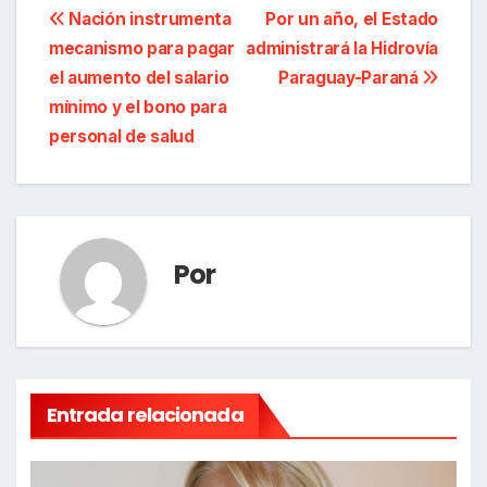
Navegación
Nación instrumenta
Por un año, el Estado
mecanismo para pagar
administrará la Hidrovía
de
el aumento del salario
Paraguay-Paraná
entradas
mínimo y el bono para
personal de salud
Por
Entrada relacionada