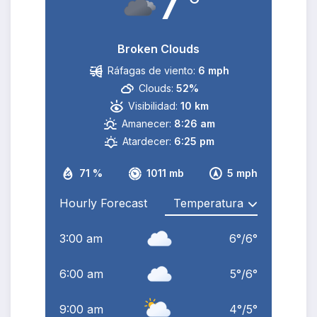
7
Broken Clouds
Ráfagas de viento:
6 mph
Clouds:
52%
Visibilidad:
10 km
Amanecer:
8:26 am
Atardecer:
6:25 pm
71 %
1011 mb
5 mph
Hourly Forecast
3:00 am
6
°
/
6
°
6:00 am
5
°
/
6
°
9:00 am
4
°
/
5
°