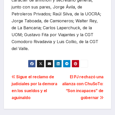
carácter de anfitrión y secretario general;
junto con sus pares, Jorge Ávila, de
Petroleros Privados; Raúl Silva, de la UOCRA;
Jorge Taboada, de Camioneros; Walter Rey,
de La Bancaria; Carlos Laperchuck, de la
UOM; Gustavo Fita por Viajantes y la CGT
Comodoro Rivadavia y Luis Collio, de la CGT
del Valle.
Navegación
Sigue el reclamo de
El PJ rechazó una
judiciales por la demora
alianza con ChuSoTo:
de
en los sueldos y el
“Son incapaces” de
entradas
aguinaldo
gobernar