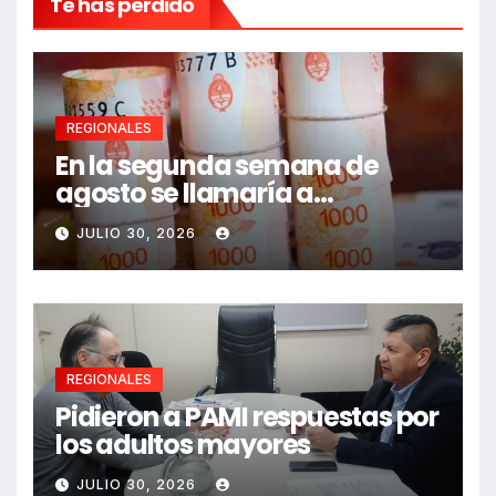
Te has perdido
REGIONALES
En la segunda semana de
agosto se llamaría a
paritarias
JULIO 30, 2026
REGIONALES
Pidieron a PAMI respuestas por
los adultos mayores
JULIO 30, 2026