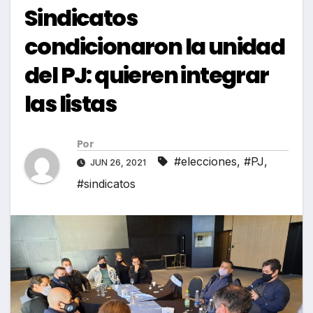
Sindicatos
condicionaron la unidad
del PJ: quieren integrar
las listas
Por
#elecciones
,
#PJ
,
JUN 26, 2021
#sindicatos