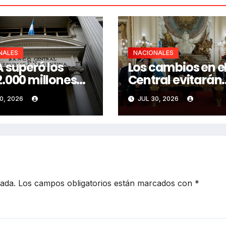
NALES
NACIONALES
 superó los
Los cambios en e
.000 millones
Central evitarán
rando dólares
«falsificar dinero
0, 2026
JUL 30, 2026
cada.
Los campos obligatorios están marcados con
*