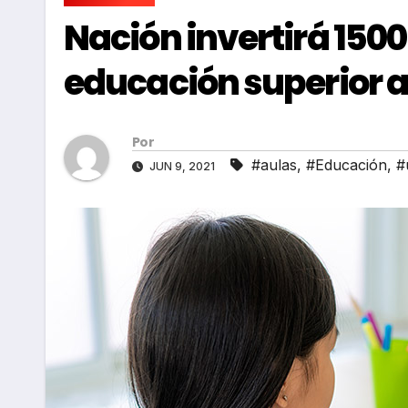
Nación invertirá 1500
educación superior a
Por
#aulas
,
#Educación
,
#
JUN 9, 2021