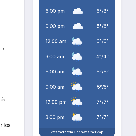
6:00 pm
6
°
/
8
°
9:00 pm
5
°
/
6
°
12:00 am
6
°
/
6
°
 a
3:00 am
4
°
/
4
°
6:00 am
6
°
/
6
°
9:00 am
5
°
/
5
°
aís
12:00 pm
7
°
/
7
°
3:00 pm
7
°
/
7
°
r los
Weather from OpenWeatherMap