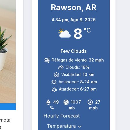
Rawson, AR
4:34 pm,
Ago 8, 2026
8
°C
Few Clouds
Ráfagas de viento:
32 mph
Clouds:
19%
Visibilidad:
10 km
Amanecer:
8:24 am
Atardecer:
6:27 pm
49
1007
27
%
mb
mph
Hourly Forecast
emota
0