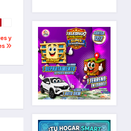
res y
les