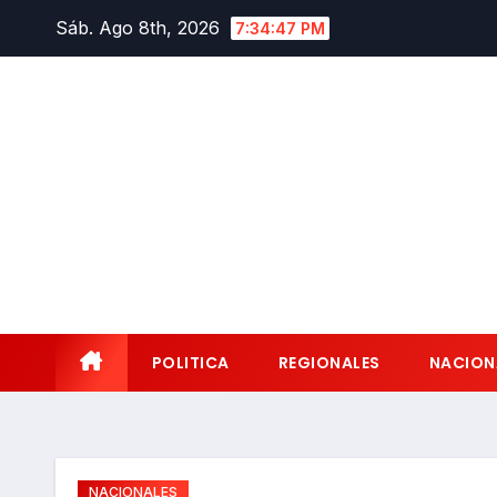
Saltar
Sáb. Ago 8th, 2026
7:34:48 PM
al
contenido
POLITICA
REGIONALES
NACION
NACIONALES