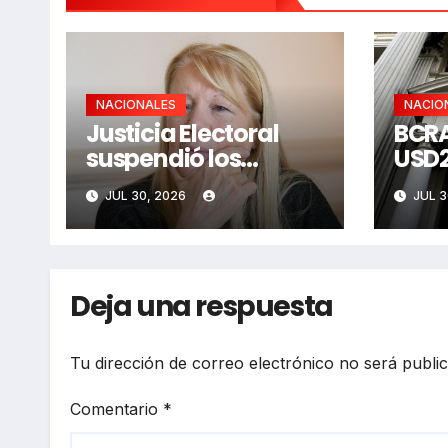
NACIONALES
NACIO
Justicia Electoral
BCRA
suspendió los
USD2
aportes a 20
comp
JUL 30, 2026
JUL 3
partidos
Deja una respuesta
Tu dirección de correo electrónico no será publi
Comentario
*