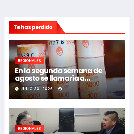
Te has perdido
REGIONALES
En la segunda semana de
agosto se llamaría a
paritarias
JULIO 30, 2026
REGIONALES