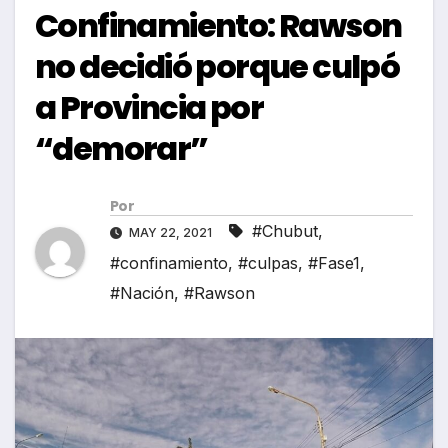
Confinamiento: Rawson
no decidió porque culpó
a Provincia por
“demorar”
Por
#Chubut
,
MAY 22, 2021
#confinamiento
,
#culpas
,
#Fase1
,
#Nación
,
#Rawson