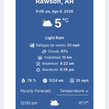
Rawson, AR
9:08 am,
Ago 9, 2026
5
°C
Light Rain
Ráfagas de viento:
33 mph
Clouds:
81%
Visibilidad:
10 km
Amanecer:
8:22 am
Atardecer:
6:28 pm
78 %
1024 mb
25 mph
Hourly Forecast
12:00 pm
6
°
/
7
°