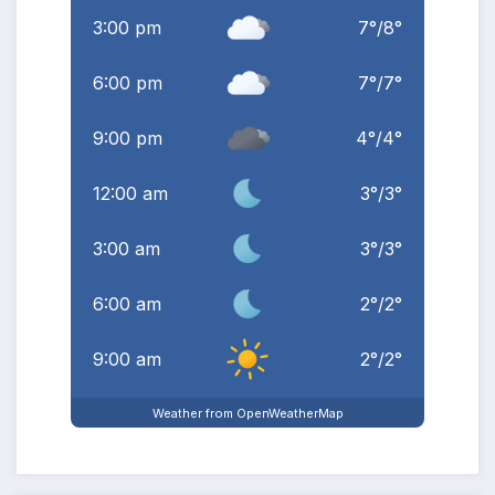
3:00 pm
7
°
/
8
°
6:00 pm
7
°
/
7
°
9:00 pm
4
°
/
4
°
12:00 am
3
°
/
3
°
3:00 am
3
°
/
3
°
6:00 am
2
°
/
2
°
9:00 am
2
°
/
2
°
Weather from OpenWeatherMap