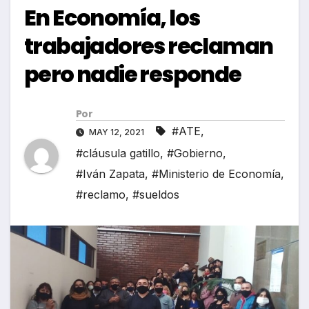
En Economía, los
trabajadores reclaman
pero nadie responde
Por
#ATE
,
MAY 12, 2021
#cláusula gatillo
,
#Gobierno
,
#Iván Zapata
,
#Ministerio de Economía
,
#reclamo
,
#sueldos