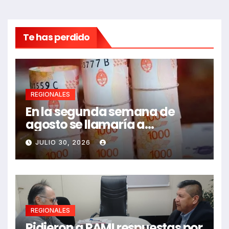
Te has perdido
REGIONALES
En la segunda semana de
agosto se llamaría a
paritarias
JULIO 30, 2026
REGIONALES
Pidieron a PAMI respuestas por