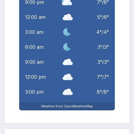
9:00 pm
7
°
/
8
°
12:00 am
5
°
/
6
°
3:00 am
4
°
/
4
°
6:00 am
3
°
/
3
°
9:00 am
3
°
/
3
°
12:00 pm
7
°
/
7
°
3:00 pm
8
°
/
8
°
Weather from OpenWeatherMap