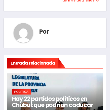
de más de 2 años
Por
Entrada relacionada
POLÍTICA
Hay 22 partidos políticos en
Chubut que podrían caducar