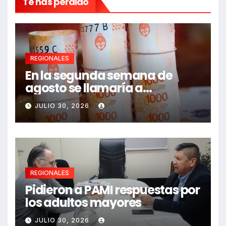
Te has perdido
REGIONALES
En la segunda semana de
agosto se llamaría a
paritarias
JULIO 30, 2026
REGIONALES
Pidieron a PAMI respuestas por
los adultos mayores
JULIO 30, 2026