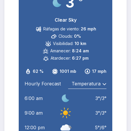
3
Clear Sky
Ráfagas de viento:
26 mph
Clouds:
0%
Visibilidad:
10 km
Amanecer:
8:24 am
Atardecer:
6:27 pm
62 %
1001 mb
17 mph
Hourly Forecast
6:00 am
3
°
/
3
°
9:00 am
3
°
/
3
°
12:00 pm
5
°
/
6
°