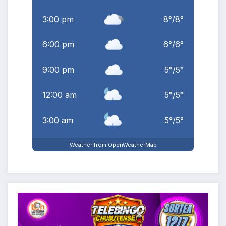
3:00 pm
8
°
/
8
°
6:00 pm
6
°
/
6
°
9:00 pm
5
°
/
5
°
12:00 am
5
°
/
5
°
3:00 am
5
°
/
5
°
Weather from OpenWeatherMap