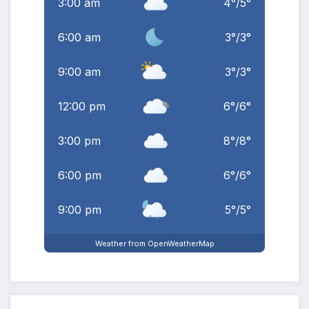
3:00 am
4
°
/
5
°
6:00 am
3
°
/
3
°
9:00 am
3
°
/
3
°
12:00 pm
6
°
/
6
°
3:00 pm
8
°
/
8
°
6:00 pm
6
°
/
6
°
9:00 pm
5
°
/
5
°
Weather from OpenWeatherMap