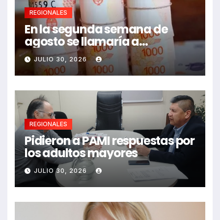
REGIONALES
En la segunda semana de
agosto se llamaría a
paritarias
JULIO 30, 2026
REGIONALES
Pidieron a PAMI respuestas por
los adultos mayores
JULIO 30, 2026