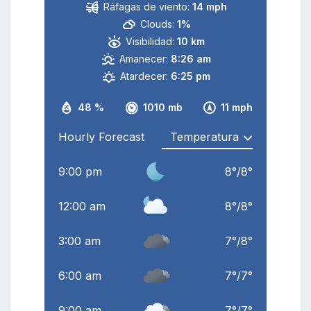
Ráfagas de viento:
14 mph
Clouds:
1%
Visibilidad:
10 km
Amanecer:
8:26 am
Atardecer:
6:25 pm
48 %
1010 mb
11 mph
Hourly Forecast
9:00 pm
8
°
/
8
°
12:00 am
8
°
/
8
°
3:00 am
7
°
/
8
°
6:00 am
7
°
/
7
°
9:00 am
7
°
/
7
°