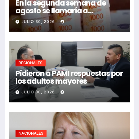
En la segunda semana de
agosto se llamaría a
paritarias
JULIO 30, 2026
REGIONALES
Pidieron a PAMI respuestas por
los adultos mayores
JULIO 30, 2026
NACIONALES