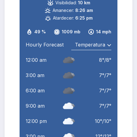
Visibilidad:
10 km
Amanecer:
8:26 am
Atardecer:
6:25 pm
49 %
1009 mb
14 mph
Hourly Forecast
12:00 am
8
°
/
8
°
3:00 am
7
°
/
7
°
6:00 am
7
°
/
7
°
9:00 am
7
°
/
7
°
12:00 pm
10
°
/
10
°
3:00 pm
12
°
/
12
°