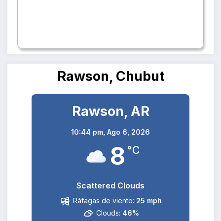
Rawson, Chubut
Rawson, AR
10:44 pm,
Ago 6, 2026
8
°C
Scattered Clouds
Ráfagas de viento:
25 mph
Clouds:
46%