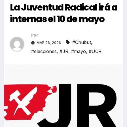
La Juventud Radical irá a
internas el 10 de mayo
Por
#Chubut
,
MAR 26, 2026
#elecciones
,
#JR
,
#mayo
,
#UCR