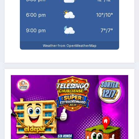
6:00 pm
10
°
/
10
°
9:00 pm
7
°
/
7
°
Weather from OpenWeatherMap