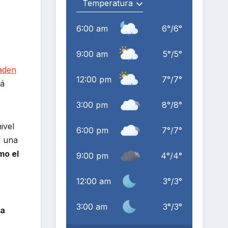
6:00 am
6
°
/
6
°
9:00 am
5
°
/
5
°
laden
12:00 pm
7
°
/
7
°
rá
3:00 pm
8
°
/
8
°
ivel
6:00 pm
7
°
/
7
°
r una
mo el
9:00 pm
4
°
/
4
°
12:00 am
3
°
/
3
°
3:00 am
3
°
/
3
°
la