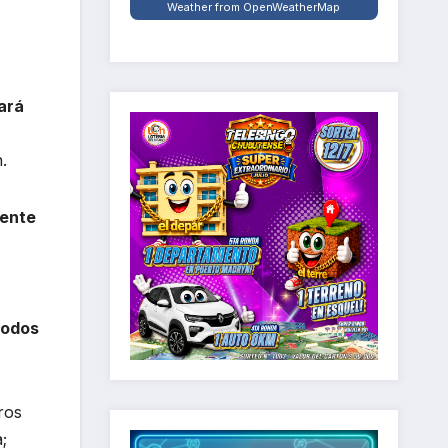
Weather from OpenWeatherMap
zará
.
rente
todos
ros
;