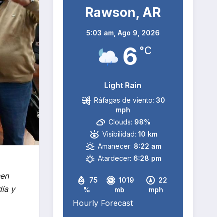
Rawson, AR
5:03 am,
Ago 9, 2026
6
°C
Light Rain
Ráfagas de viento:
30
mph
Clouds:
98%
Visibilidad:
10 km
Amanecer:
8:22 am
Atardecer:
6:28 pm
nen
75
1019
22
día y
%
mb
mph
Hourly Forecast