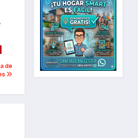
.
o
ia de
es