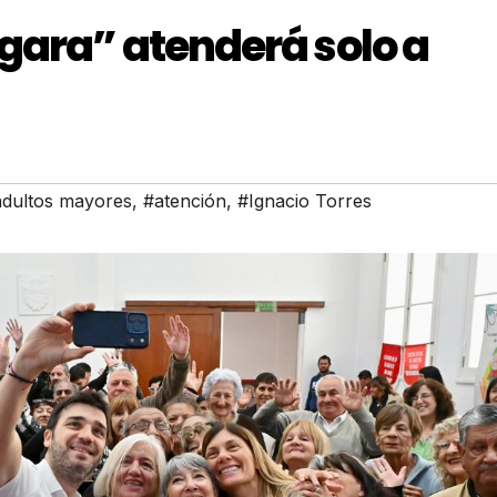
gara” atenderá solo a
dultos mayores
,
#atención
,
#Ignacio Torres