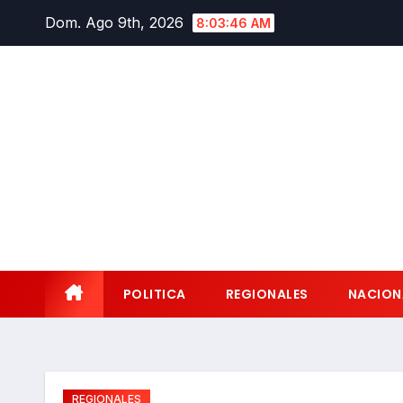
Saltar
Dom. Ago 9th, 2026
8:03:47 AM
al
contenido
POLITICA
REGIONALES
NACION
REGIONALES