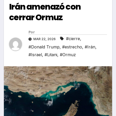
Irán amenazó con
cerrar Ormuz
Por
#cierre
,
MAR 22, 2026
#Donald Trump
,
#estrecho
,
#Irán
,
#Israel
,
#Litani
,
#Ormuz