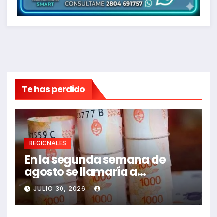
Te has perdido
REGIONALES
En la segunda semana de
agosto se llamaría a
paritarias
JULIO 30, 2026