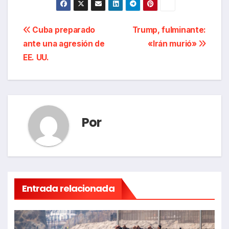
Navegación
Cuba preparado
Trump, fulminante:
ante una agresión de
«Irán murió»
de
EE. UU.
entradas
Por
Entrada relacionada