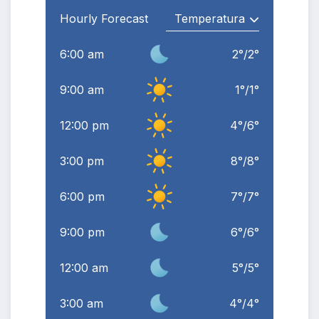
Hourly Forecast
6:00 am
2
°
/
2
°
9:00 am
1
°
/
1
°
12:00 pm
4
°
/
6
°
3:00 pm
8
°
/
8
°
6:00 pm
7
°
/
7
°
9:00 pm
6
°
/
6
°
12:00 am
5
°
/
5
°
3:00 am
4
°
/
4
°