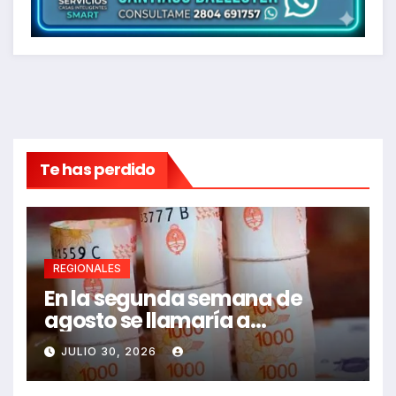
Te has perdido
REGIONALES
En la segunda semana de
agosto se llamaría a
paritarias
JULIO 30, 2026