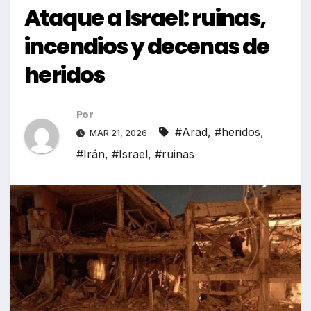
Ataque a Israel: ruinas,
incendios y decenas de
heridos
Por
#Arad
,
#heridos
,
MAR 21, 2026
#Irán
,
#Israel
,
#ruinas