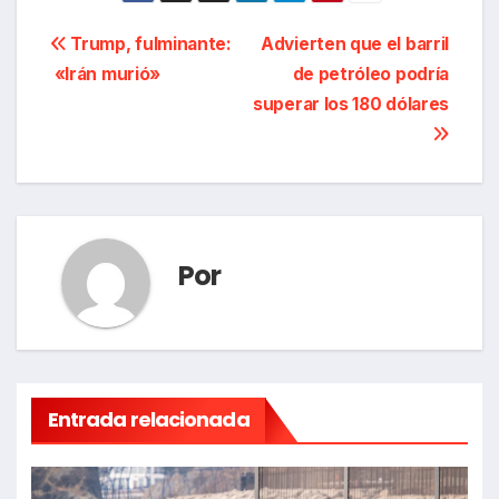
Navegación
Trump, fulminante:
Advierten que el barril
«Irán murió»
de petróleo podría
de
superar los 180 dólares
entradas
Por
Entrada relacionada