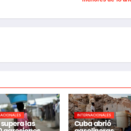
NACIONALES
INTERNACIONALES
í supera las
Cuba abrió
0 agresiones
gasolineras,