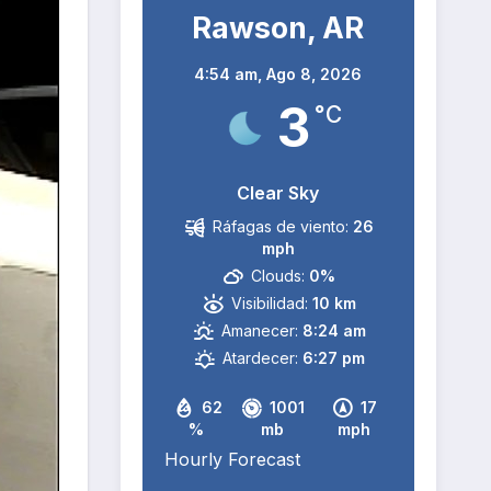
Rawson, AR
4:54 am,
Ago 8, 2026
3
°C
Clear Sky
Ráfagas de viento:
26
mph
Clouds:
0%
Visibilidad:
10 km
Amanecer:
8:24 am
Atardecer:
6:27 pm
62
1001
17
%
mb
mph
Hourly Forecast