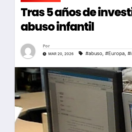
Tras 5 años de inves
abuso infantil
Por
#abuso
,
#Europa
,
#i
MAR 20, 2026