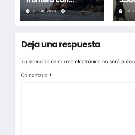
Marruecos
sexu
JUL 30, 2026
JUL 2
Deja una respuesta
Tu dirección de correo electrónico no será publi
Comentario
*