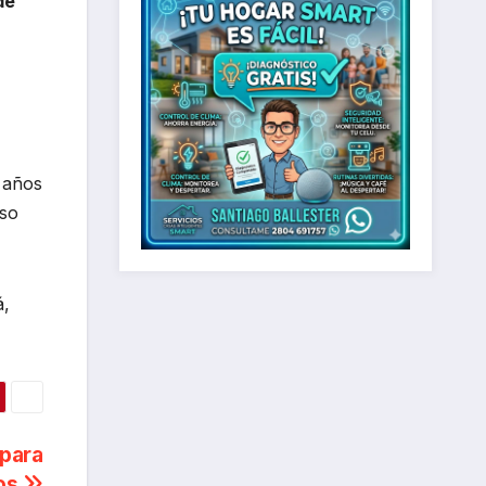
de
1 años
oso
á,
 para
ños