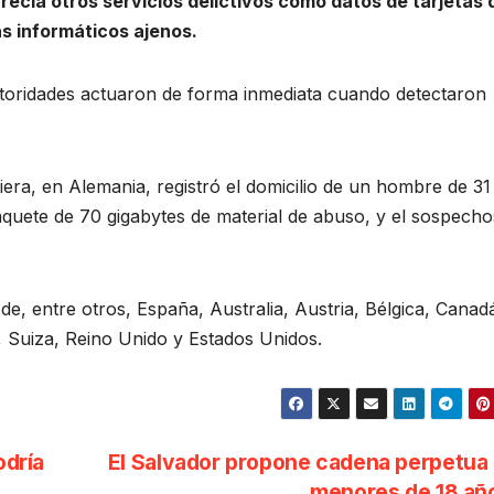
frecía otros servicios delictivos como datos de tarjetas 
s informáticos ajenos.
utoridades actuaron de forma inmediata cuando detectaron
iera, en Alemania, registró el domicilio de un hombre de 3
quete de 70 gigabytes de material de abuso, y el sospech
 de, entre otros, España, Australia, Austria, Bélgica, Canad
os, Suiza, Reino Unido y Estados Unidos.
odría
El Salvador propone cadena perpetua
menores de 18 a