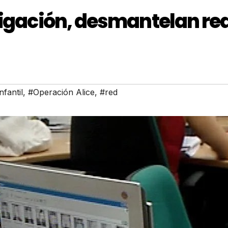
tigación, desmantelan re
nfantil
,
#Operación Alice
,
#red