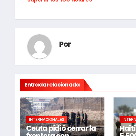
de
entradas
Por
Entrada relacionada
INTERNACIONALES
INTER
Ceuta pidió cerrar la
Hait
frontera con
5.50