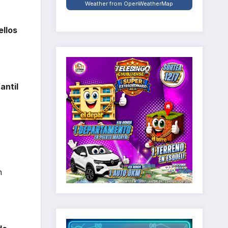
Weather from OpenWeatherMap
ellos
antil
n