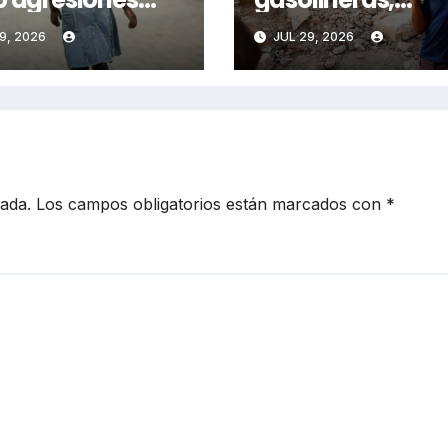
ales en 2026
farmacias y
9, 2026
JUL 29, 2026
geriátricos
cada.
Los campos obligatorios están marcados con
*