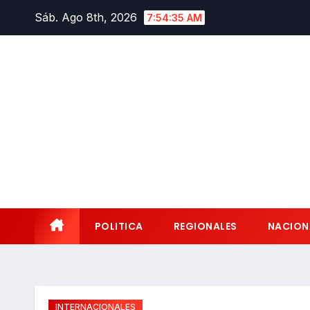
Saltar
Sáb. Ago 8th, 2026
7:54:37 AM
al
contenido
POLITICA
REGIONALES
NACION
INTERNACIONALES