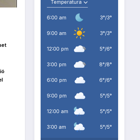
6:00 am
3
°
/
3
°
9:00 am
3
°
/
3
°
net
12:00 pm
5
°
/
6
°
3:00 pm
8
°
/
8
°
ió
el
6:00 pm
6
°
/
6
°
9:00 pm
5
°
/
5
°
12:00 am
5
°
/
5
°
3:00 am
5
°
/
5
°