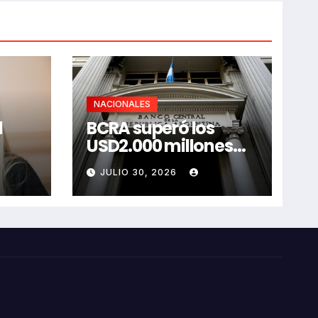
NACIONALES
l
BCRA superó los
USD2.000 millones
tidos
comprando dólares
JULIO 30, 2026