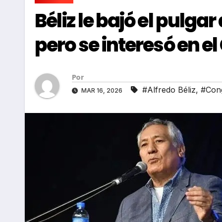
Béliz le bajó el pulga
pero se interesó en e
Por
#Alfredo Béliz
,
#Con
MAR 16, 2026