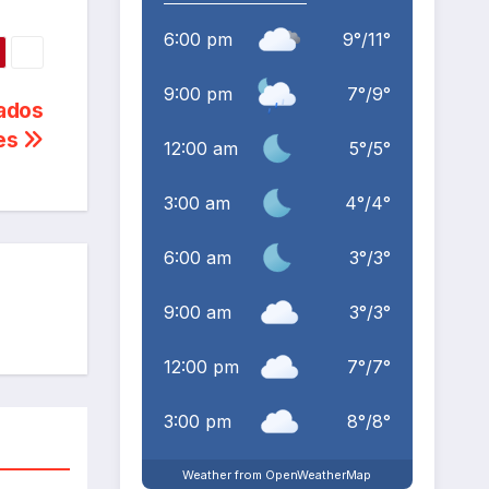
6:00 pm
9
°
/
11
°
9:00 pm
7
°
/
9
°
tados
les
12:00 am
5
°
/
5
°
3:00 am
4
°
/
4
°
6:00 am
3
°
/
3
°
9:00 am
3
°
/
3
°
12:00 pm
7
°
/
7
°
3:00 pm
8
°
/
8
°
Weather from OpenWeatherMap