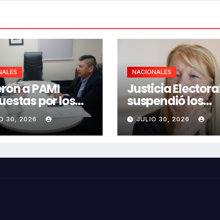
NALES
NACIONALES
eron a PAMI
Justicia Electora
uestas por los
suspendió los
tos mayores
aportes a 20 par
O 30, 2026
JULIO 30, 2026