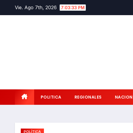
Saltar
Vie. Ago 7th, 2026
7:03:34 PM
al
contenido
POLITICA
REGIONALES
NACION
POLÍTICA