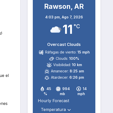
Rawson, AR
4:03 pm,
Ago 7, 2026
11
°C
uó
Overcast Clouds
Ráfagas de viento:
15 mph
Clouds:
100%
Visibilidad:
10 km
Amanecer:
8:25 am
ue el
Atardecer:
6:26 pm
45
994
14
%
mb
mph
Hourly Forecast
enes