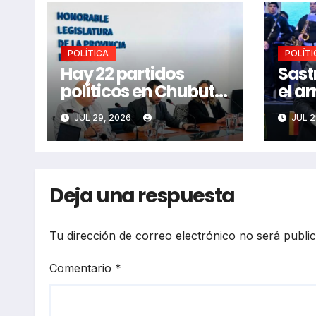
POLÍTICA
POLÍTI
Hay 22 partidos
Sas
políticos en Chubut
el a
que podrían
de T
JUL 29, 2026
JUL 2
caducar
Deja una respuesta
Tu dirección de correo electrónico no será publi
Comentario
*