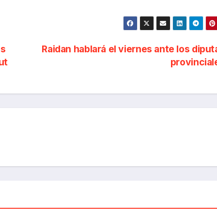
es
Raidan hablará el viernes ante los dipu
ut
provincia