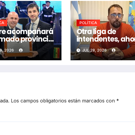
CA
POLÍTICA
tre acompañará
Otra liga de
rmado provincial
intendentes, aho
orres
en la Cordillera
9, 2026
JUL 28, 2026
cada.
Los campos obligatorios están marcados con
*