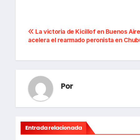
Navegación
La victoria de Kicillof en Buenos Air
acelera el rearmado peronista en Chub
de
entradas
Por
Entrada relacionada