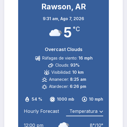
Rawson, AR
9:31 am,
Ago 7, 2026
5
°C
Overcast Clouds
Ráfagas de viento:
16 mph
Clouds:
93%
Visibilidad:
10 km
Amanecer:
8:25 am
Atardecer:
6:26 pm
54 %
1000 mb
10 mph
Hourly Forecast
12:00 pm
8
°
/
10
°