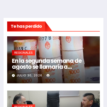
Te has perdido
REGIONALES
En la segunda semana de
agosto se llamaría a
paritarias
JULIO 30, 2026
REGIONALES