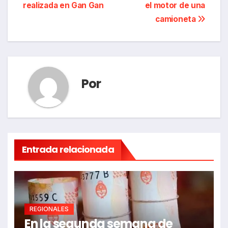
entradas
realizada en Gan Gan
el motor de una
camioneta
Por
Entrada relacionada
REGIONALES
En la segunda semana de