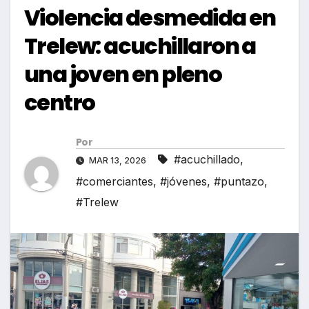
Violencia desmedida en
Trelew: acuchillaron a
una joven en pleno
centro
Por
#acuchillado
,
MAR 13, 2026
#comerciantes
,
#jóvenes
,
#puntazo
,
#Trelew