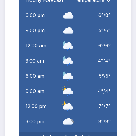
Hourly Forecast
6:00 pm
6
°
/
8
°
9:00 pm
5
°
/
6
°
12:00 am
6
°
/
6
°
3:00 am
4
°
/
4
°
6:00 am
5
°
/
5
°
9:00 am
4
°
/
4
°
12:00 pm
7
°
/
7
°
3:00 pm
8
°
/
8
°