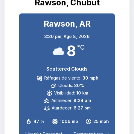
Rawson, Chubut
Rawson, AR
3:30 pm,
Ago 8, 2026
8
°C
Scattered Clouds
Ráfagas de viento:
30 mph
Clouds:
30%
Visibilidad:
10 km
Amanecer:
8:24 am
Atardecer:
6:27 pm
47 %
1006 mb
25 mph