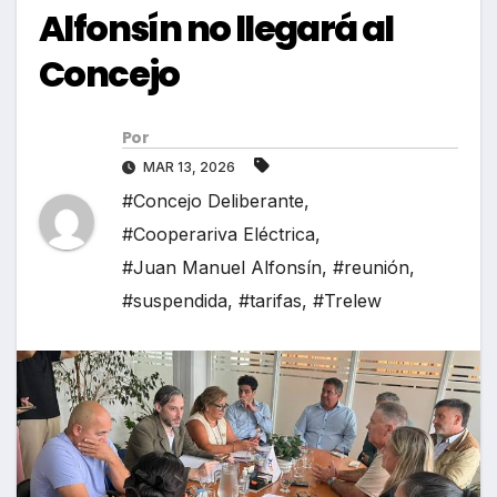
Alfonsín no llegará al
Concejo
Por
MAR 13, 2026
#Concejo Deliberante
,
#Cooperariva Eléctrica
,
#Juan Manuel Alfonsín
,
#reunión
,
#suspendida
,
#tarifas
,
#Trelew