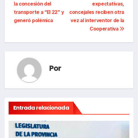
la concesión del
expectativas,
de
transporte a “El 22” y
concejales reciben otra
entradas
generó polémica
vez al interventor de la
Cooperativa
Por
Entrada relacionada