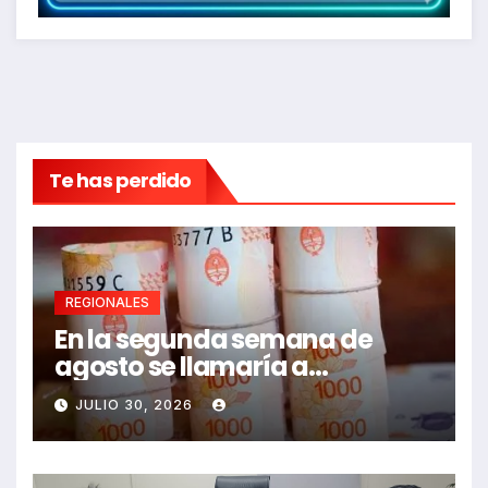
Te has perdido
REGIONALES
En la segunda semana de
agosto se llamaría a
paritarias
JULIO 30, 2026