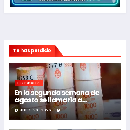
Te has perdido
REGIONALES
En la segunda semana de
agosto se llamaría a
paritarias
JULIO 30, 2026