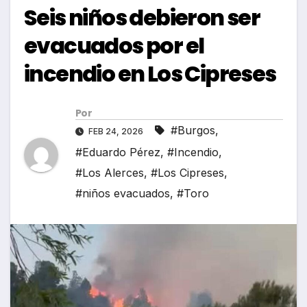
Seis niños debieron ser
evacuados por el
incendio en Los Cipreses
Por
#Burgos
,
FEB 24, 2026
#Eduardo Pérez
,
#Incendio
,
#Los Alerces
,
#Los Cipreses
,
#niños evacuados
,
#Toro