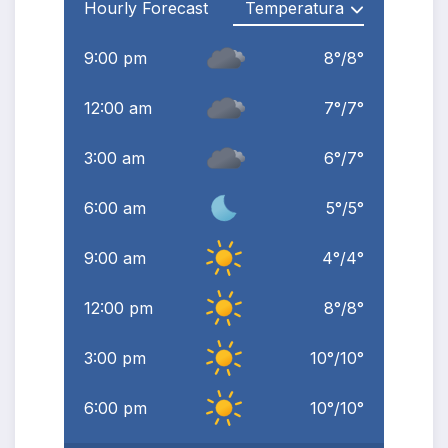
Hourly Forecast
9:00 pm
8
°
/
8
°
12:00 am
7
°
/
7
°
3:00 am
6
°
/
7
°
6:00 am
5
°
/
5
°
9:00 am
4
°
/
4
°
12:00 pm
8
°
/
8
°
3:00 pm
10
°
/
10
°
6:00 pm
10
°
/
10
°