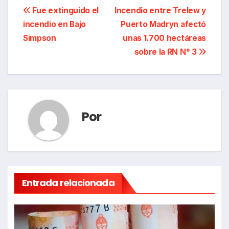
Navegación
Fue extinguido el
Incendio entre Trelew y
incendio en Bajo
Puerto Madryn afectó
de
Simpson
unas 1.700 hectáreas
entradas
sobre la RN N° 3
Por
Entrada relacionada