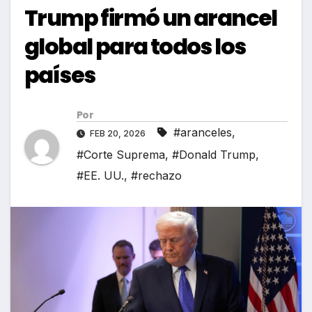
Trump firmó un arancel
global para todos los
países
Por
#aranceles
,
FEB 20, 2026
#Corte Suprema
,
#Donald Trump
,
#EE. UU.
,
#rechazo