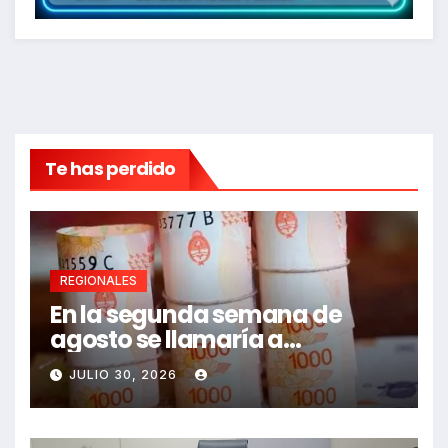
Te has perdido
REGIONALES
En la segunda semana de
agosto se llamaría a
paritarias
JULIO 30, 2026