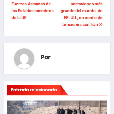
de
Fuerzas Armadas de
portaviones más
entradas
los Estados miembros
grande del mundo, de
de la UE
EE. UU., en medio de
tensiones con Irán
Por
Entrada relacionada