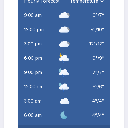
Hourly Forecast
9:00 am
6
°
/
7
°
12:00 pm
9
°
/
10
°
3:00 pm
12
°
/
12
°
6:00 pm
9
°
/
9
°
9:00 pm
7
°
/
7
°
12:00 am
6
°
/
6
°
3:00 am
4
°
/
4
°
6:00 am
4
°
/
4
°